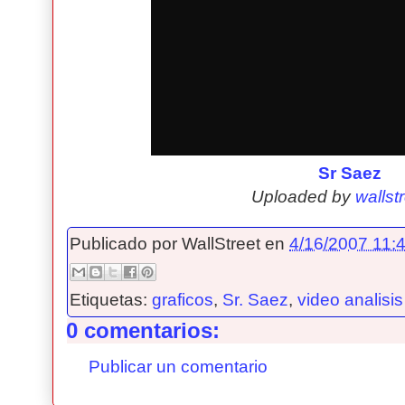
Sr Saez
Uploaded by
wallst
Publicado por
WallStreet
en
4/16/2007 11:4
Etiquetas:
graficos
,
Sr. Saez
,
video analisis
0 comentarios:
Publicar un comentario