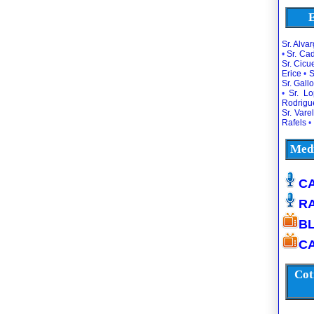
E
Sr. Alva
•
Sr. Ca
Sr. Cic
Erice
•
S
Sr. Gallo
•
Sr. L
Rodrigu
Sr. Vare
Rafels
•
Medi
CA
R
B
CA
Cot