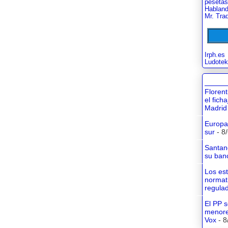
pesetas
Habland
Mr. Tra
Irph.es
Ludotek
Floren
el fich
Madrid
Europa 
sur
- 8
Santan
su banc
Los es
normati
regula
El PP s
menore
Vox
- 8