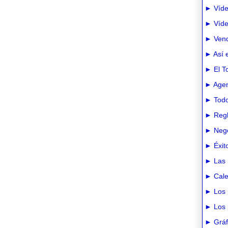
► Víde
► Vídeo
► Vend
► Así e
► El T
► Agen
► Todo
► Regl
► Nego
► Éxit
► Las 
► Cale
► Los 
► Los 
► Gráfi