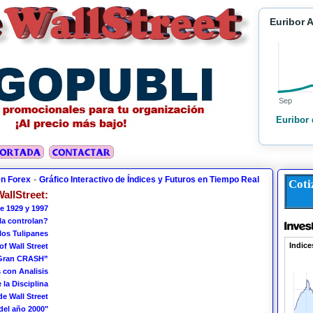
Euribor 
Sep
Euribor 
-
en Forex
Gráfico Interactivo de Índices y Futuros en Tiempo Real
Coti
allStreet:
e 1929 y 1997
 la controlan?
los Tulipanes
of Wall Street
 Gran CRASH”
 con Analisis
 la Disciplina
de Wall Street
del año 2000"