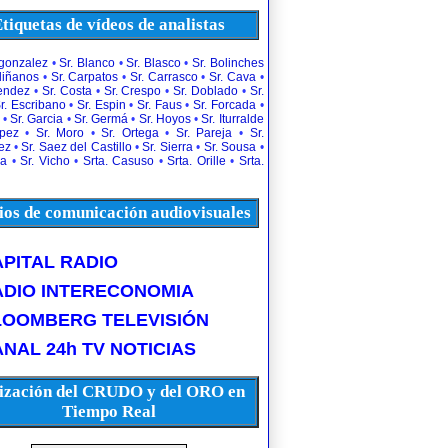
tiquetas de vídeos de analistas
rgonzalez
•
Sr. Blanco
•
Sr. Blasco
•
Sr. Bolinches
diñanos
•
Sr. Carpatos
•
Sr. Carrasco
•
Sr. Cava
•
uendez
•
Sr. Costa
•
Sr. Crespo
•
Sr. Doblado
•
Sr.
r. Escribano
•
Sr. Espin
•
Sr. Faus
•
Sr. Forcada
•
•
Sr. Garcia
•
Sr. Germá
•
Sr. Hoyos
•
Sr. Iturralde
opez
•
Sr. Moro
•
Sr. Ortega
•
Sr. Pareja
•
Sr.
ez
•
Sr. Saez del Castillo
•
Sr. Sierra
•
Sr. Sousa
•
la
•
Sr. Vicho
•
Srta. Casuso
•
Srta. Orille
•
Srta.
os de comunicación audiovisuales
PITAL RADIO
ADIO INTERECONOMIA
LOOMBERG TELEVISIÓN
NAL 24h TV NOTICIAS
ización del CRUDO y del ORO en
Tiempo Real