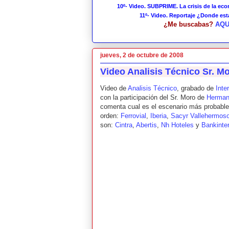
10º- Video. SUBPRIME. La crisis de la ec
11º- Video. Reportaje ¿Donde es
¿Me buscabas?
AQU
jueves, 2 de octubre de 2008
Video Analisis Técnico Sr. M
Video de
Analisis Técnico
, grabado de
Inte
con la participación del Sr. Moro de
Herman
comenta cual es el escenario más probable 
orden:
Ferrovial
,
Iberia
,
Sacyr Vallehermos
son:
Cintra
,
Abertis
,
Nh Hoteles
y
Bankinter