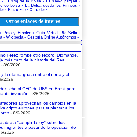
•
El blog de la Bolsa
•
El nuevo parquet
•
o de bolsa
•
La Bolsa desde los Pirineos
•
der
•
Plazo Fijo
•
X-Trader
•
Otros enlaces de interés
•
Paro y Empleo
•
Guía Virtual Río Sella
•
a
•
Wikipedia
•
Gestoría Online Autónomos
•
tino Pérez rompe otro récord: Diomande,
aje más caro de la historia del Real
- 8/6/2026
y la eterna grieta entre el norte y el
/6/2026
der ficha al CEO de UBS en Brasil para
a de inversión
- 8/6/2026
tafadores aprovechan los cambios en la
va cripto europea para suplantar a los
dores
- 8/6/2026
e abre a "cumplir la ley" sobre los
s migrantes a pesar de la oposición de
/6/2026