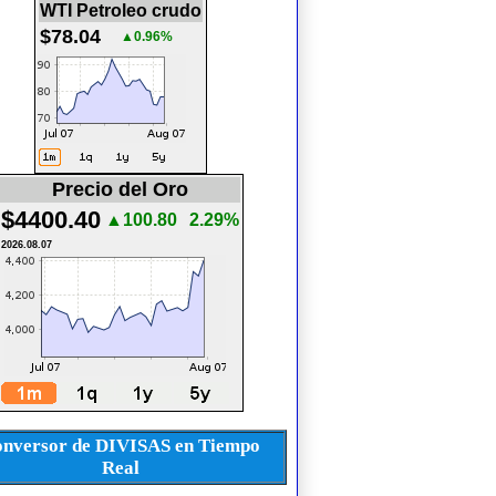
WTI Petroleo crudo
$78.04
▲0.96%
Precio del Oro
$4400.40
▲100.80
2.29%
2026.08.07
nversor de DIVISAS en Tiempo
Real