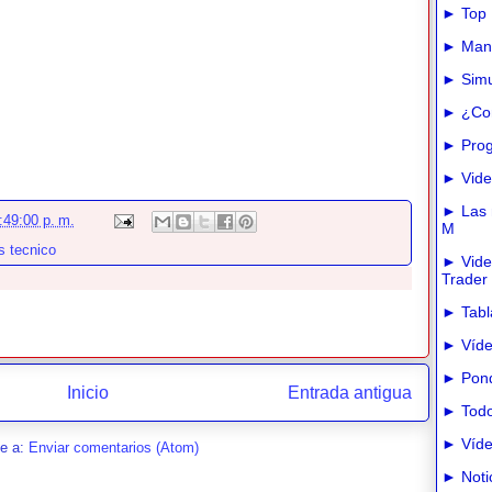
► Top 
► Manua
► Simu
► ¿Com
► Prog
► Vide
► Las m
:49:00 p. m.
M
s tecnico
► Vide
Trader
► Tabla
► Víde
► Pond
Inicio
Entrada antigua
► Todo
► Víde
se a:
Enviar comentarios (Atom)
► Noti