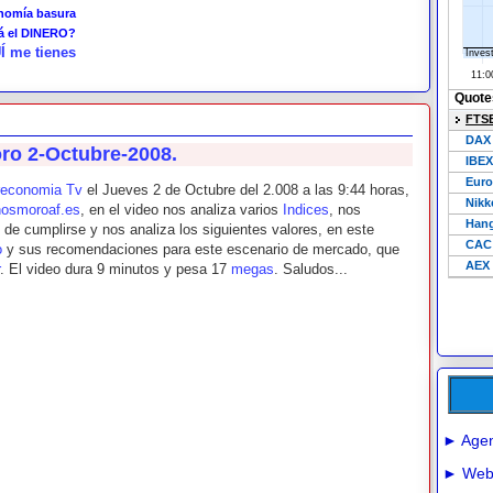
onomía basura
tá el DINERO?
Í me tienes
oro 2-Octubre-2008.
reconomia Tv
el Jueves 2 de Octubre del 2.008 a las 9:44 horas,
osmoroaf.es
, en el video nos analiza varios
Indices
, nos
de cumplirse y nos analiza los siguientes valores, en este
o
y sus recomendaciones para este escenario de mercado, que
. El video dura 9 minutos y pesa 17
megas
. Saludos...
► Agen
► Webs