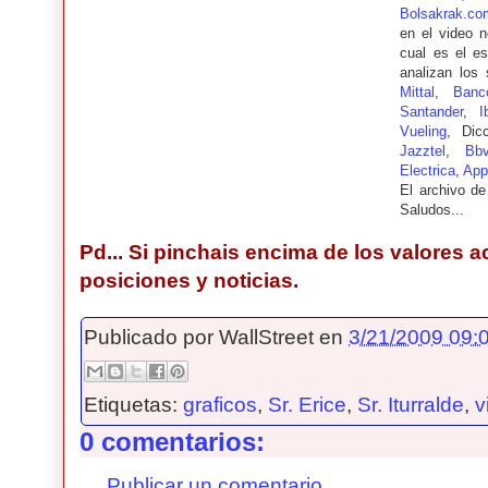
Bolsakrak.co
en el video 
cual es el e
analizan los 
Mittal
,
Banc
Santander
,
I
Vueling
, Dic
Jazztel
,
Bb
Electrica
,
App
El archivo d
Saludos...
Pd... Si pinchais encima de los valores a
posiciones y noticias.
Publicado por
WallStreet
en
3/21/2009 09:0
Etiquetas:
graficos
,
Sr. Erice
,
Sr. Iturralde
,
v
0 comentarios:
Publicar un comentario