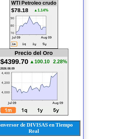
WTI Petroleo crudo
$78.18
▲1.14%
Precio del Oro
$4399.70
▲100.10
2.28%
2026.08.09
nversor de DIVISAS en Tiempo
Real