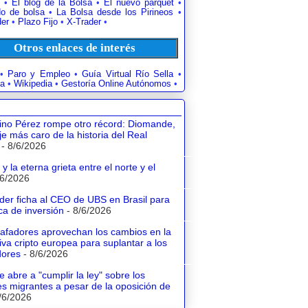
•
El blog de la Bolsa
•
El nuevo parquet
•
o de bolsa
•
La Bolsa desde los Pirineos
•
der
•
Plazo Fijo
•
X-Trader
•
Otros enlaces de interés
•
Paro y Empleo
•
Guía Virtual Río Sella
•
a
•
Wikipedia
•
Gestoría Online Autónomos
•
tino Pérez rompe otro récord: Diomande,
aje más caro de la historia del Real
- 8/6/2026
y la eterna grieta entre el norte y el
/6/2026
der ficha al CEO de UBS en Brasil para
a de inversión
- 8/6/2026
tafadores aprovechan los cambios en la
va cripto europea para suplantar a los
dores
- 8/6/2026
e abre a "cumplir la ley" sobre los
s migrantes a pesar de la oposición de
/6/2026