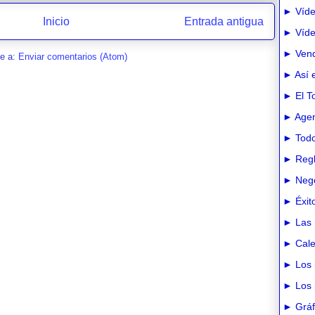
► Víde
Inicio
Entrada antigua
► Vídeo
► Vend
se a:
Enviar comentarios (Atom)
► Así e
► El T
► Agen
► Todo
► Regl
► Nego
► Éxit
► Las 
► Cale
► Los 
► Los 
► Gráfi