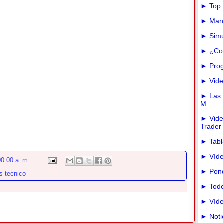
► Top 
► Manua
► Simu
► ¿Com
► Prog
► Vide
► Las m
M
► Vide
Trader
► Tabla
► Víde
0:00 a. m.
► Pond
is tecnico
► Todo
► Víde
► Noti