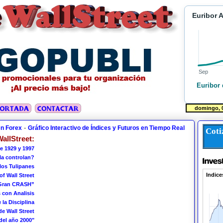
Euribor 
Sep
Euribor 
-
en Forex
Gráfico Interactivo de Índices y Futuros en Tiempo Real
Coti
allStreet:
e 1929 y 1997
 la controlan?
los Tulipanes
of Wall Street
 Gran CRASH”
 con Analisis
 la Disciplina
de Wall Street
del año 2000"