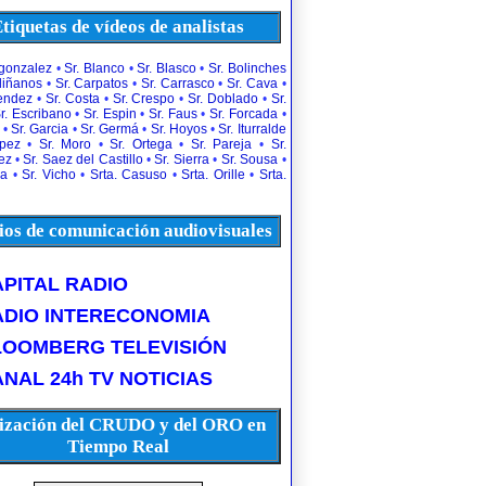
tiquetas de vídeos de analistas
rgonzalez
•
Sr. Blanco
•
Sr. Blasco
•
Sr. Bolinches
diñanos
•
Sr. Carpatos
•
Sr. Carrasco
•
Sr. Cava
•
uendez
•
Sr. Costa
•
Sr. Crespo
•
Sr. Doblado
•
Sr.
r. Escribano
•
Sr. Espin
•
Sr. Faus
•
Sr. Forcada
•
•
Sr. Garcia
•
Sr. Germá
•
Sr. Hoyos
•
Sr. Iturralde
opez
•
Sr. Moro
•
Sr. Ortega
•
Sr. Pareja
•
Sr.
ez
•
Sr. Saez del Castillo
•
Sr. Sierra
•
Sr. Sousa
•
la
•
Sr. Vicho
•
Srta. Casuso
•
Srta. Orille
•
Srta.
os de comunicación audiovisuales
PITAL RADIO
ADIO INTERECONOMIA
LOOMBERG TELEVISIÓN
NAL 24h TV NOTICIAS
ización del CRUDO y del ORO en
Tiempo Real