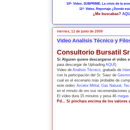
10º- Video. SUBPRIME. La crisis de la ec
11º- Video. Reportaje ¿Donde es
¿Me buscabas?
AQU
viernes, 12 de junio de 2009
Video Analisis Técnico y Filo
Consultorio Bursatil Sr
Si Alguien quiere descargarse el video
para descargar de Uploading
AQUÍ
).
Video de
Analisis Técnico
, grabado de
Inte
con la participación del Sr. Saez de
Gesmo
cual es el escenario más probable de cumpli
este orden;
Arcelor Mittal
,
Gas Natural
,
Tec
en el minuto de oro sus recomendaciones y 
El video dura 15 minutos y pesa 46
megas
Pd... Si pinchais encima de los valores 