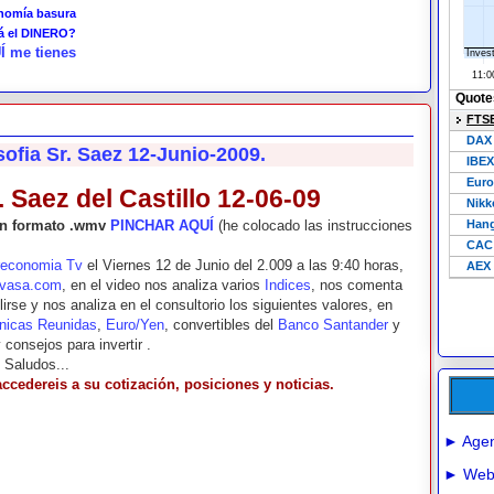
onomía basura
tá el DINERO?
Í me tienes
sofia Sr. Saez 12-Junio-2009.
. Saez del Castillo 12-06-09
 en formato .wmv
PINCHAR AQUÍ
(he colocado las instrucciones
reconomia Tv
el Viernes 12 de Junio del 2.009 a las 9:40 horas,
vasa.com
, en el video nos analiza varios
Indices
, nos comenta
rse y nos analiza en el consultorio los siguientes valores, en
nicas Reunidas
,
Euro/Yen
, convertibles del
Banco Santander
y
consejos para invertir .
. Saludos...
accedereis a su cotización, posiciones y noticias.
► Agen
► Webs