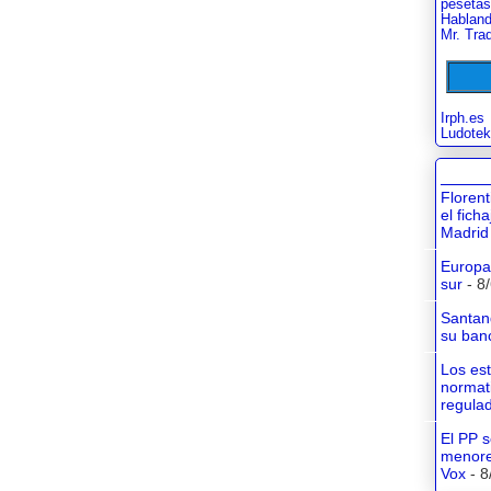
pesetas
Habland
Mr. Tra
Irph.es
Ludotek
Floren
el fich
Madrid
Europa 
sur
- 8
Santan
su banc
Los es
normati
regula
El PP s
menore
Vox
- 8