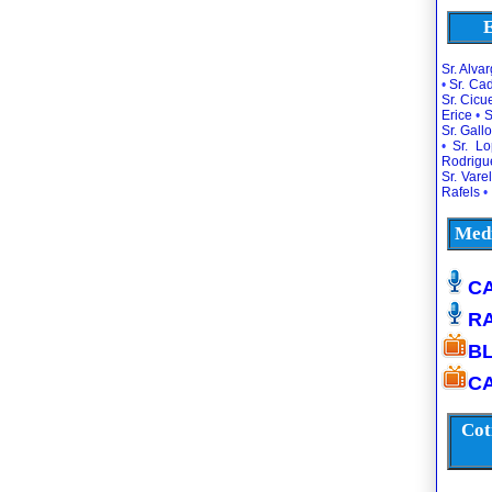
E
Sr. Alva
•
Sr. Ca
Sr. Cic
Erice
•
S
Sr. Gallo
•
Sr. L
Rodrigu
Sr. Vare
Rafels
•
Medi
CA
R
B
CA
Cot