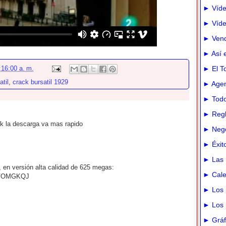
► Víde
► Vídeo
► Vend
► Así e
► El T
:16:00 a. m.
til
,
crack bursatil 1929
► Agen
► Todo
► Regl
 k la descarga va mas rapido
► Nego
► Éxit
► Las 
, en versión alta calidad de 625 megas:
► Cale
=QVOMGKQJ
► Los 
► Los 
► Gráfi