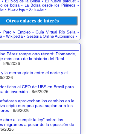
•
El blog de la Bolsa
•
El nuevo parquet
•
o de bolsa
•
La Bolsa desde los Pirineos
•
der
•
Plazo Fijo
•
X-Trader
•
Otros enlaces de interés
•
Paro y Empleo
•
Guía Virtual Río Sella
•
a
•
Wikipedia
•
Gestoría Online Autónomos
•
tino Pérez rompe otro récord: Diomande,
aje más caro de la historia del Real
- 8/6/2026
y la eterna grieta entre el norte y el
/6/2026
der ficha al CEO de UBS en Brasil para
a de inversión
- 8/6/2026
tafadores aprovechan los cambios en la
va cripto europea para suplantar a los
dores
- 8/6/2026
e abre a "cumplir la ley" sobre los
s migrantes a pesar de la oposición de
/6/2026