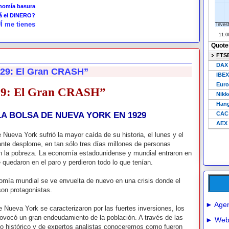
onomía basura
tá el DINERO?
Í me tienes
29: El Gran CRASH”
29: El Gran CRASH”
A BOLSA DE NUEVA YORK EN 1929
 Nueva York sufrió la mayor caída de su historia, el lunes y el
ante desplome, en tan sólo tres días millones de personas
n la pobreza. La economía estadounidense y mundial entraron en
quedaron en el paro y perdieron todo lo que tenían.
mía mundial se ve envuelta de nuevo en una crisis donde el
on protagonistas.
► Agen
 Nueva York se caracterizaron por las fuertes inversiones, los
provocó un gran endeudamiento de la población. A través de las
► Webs
ho histórico y de expertos analistas conoceremos como fueron