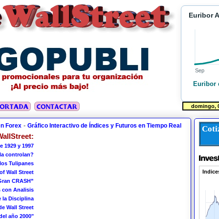
Euribor 
Sep
Euribor 
-
en Forex
Gráfico Interactivo de Índices y Futuros en Tiempo Real
Coti
allStreet:
e 1929 y 1997
 la controlan?
los Tulipanes
of Wall Street
 Gran CRASH”
 con Analisis
 la Disciplina
de Wall Street
del año 2000"