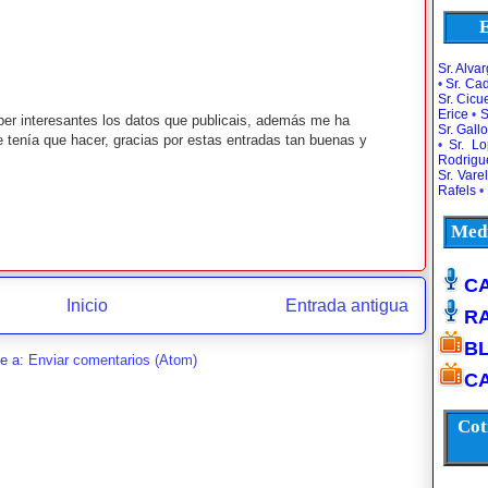
E
Sr. Alva
•
Sr. Ca
Sr. Cic
Erice
•
S
er interesantes los datos que publicais, además me ha
Sr. Gallo
 tenía que hacer, gracias por estas entradas tan buenas y
•
Sr. L
Rodrigu
Sr. Vare
Rafels
•
Medi
CA
Inicio
Entrada antigua
R
B
se a:
Enviar comentarios (Atom)
CA
Cot