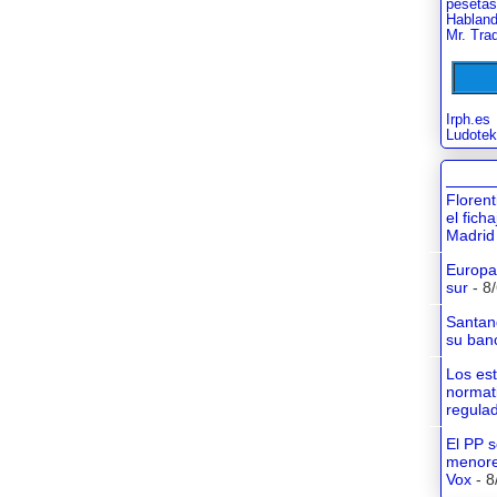
pesetas
Habland
Mr. Tra
Irph.es
Ludotek
Floren
el fich
Madrid
Europa 
sur
- 8
Santan
su banc
Los es
normati
regula
El PP s
menore
Vox
- 8