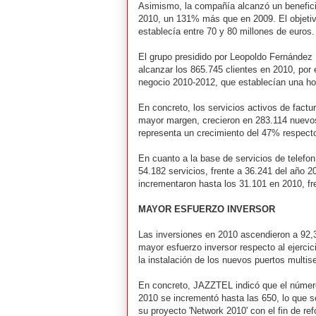
Asimismo, la compañía alcanzó un beneficio
2010, un 131% más que en 2009. El objetiv
establecía entre 70 y 80 millones de euros.
El grupo presidido por Leopoldo Fernández
alcanzar los 865.745 clientes en 2010, por
negocio 2010-2012, que establecían una hor
En concreto, los servicios activos de fact
mayor margen, crecieron en 283.114 nuevos 
representa un crecimiento del 47% respecto
En cuanto a la base de servicios de telefon
54.182 servicios, frente a 36.241 del año 20
incrementaron hasta los 31.101 en 2010, fre
MAYOR ESFUERZO INVERSOR
Las inversiones en 2010 ascendieron a 92,3
mayor esfuerzo inversor respecto al ejercic
la instalación de los nuevos puertos multise
En concreto, JAZZTEL indicó que el número
2010 se incrementó hasta las 650, lo que se
su proyecto 'Network 2010' con el fin de re