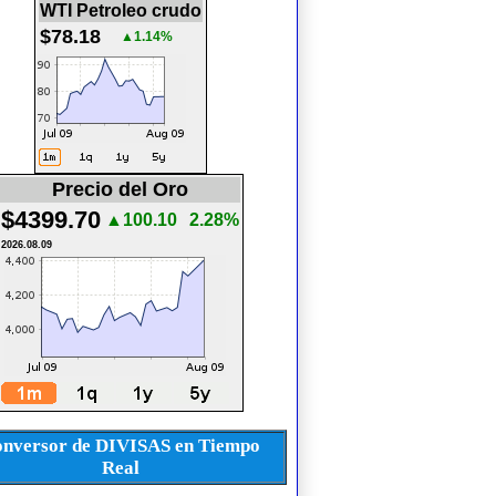
WTI Petroleo crudo
$78.18
▲1.14%
Precio del Oro
$4399.70
▲100.10
2.28%
2026.08.09
nversor de DIVISAS en Tiempo
Real