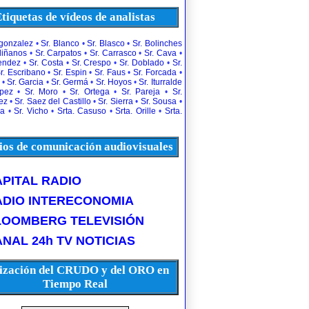
tiquetas de vídeos de analistas
rgonzalez
•
Sr. Blanco
•
Sr. Blasco
•
Sr. Bolinches
diñanos
•
Sr. Carpatos
•
Sr. Carrasco
•
Sr. Cava
•
uendez
•
Sr. Costa
•
Sr. Crespo
•
Sr. Doblado
•
Sr.
r. Escribano
•
Sr. Espin
•
Sr. Faus
•
Sr. Forcada
•
•
Sr. Garcia
•
Sr. Germá
•
Sr. Hoyos
•
Sr. Iturralde
opez
•
Sr. Moro
•
Sr. Ortega
•
Sr. Pareja
•
Sr.
ez
•
Sr. Saez del Castillo
•
Sr. Sierra
•
Sr. Sousa
•
la
•
Sr. Vicho
•
Srta. Casuso
•
Srta. Orille
•
Srta.
os de comunicación audiovisuales
PITAL RADIO
ADIO INTERECONOMIA
LOOMBERG TELEVISIÓN
NAL 24h TV NOTICIAS
ización del CRUDO y del ORO en
Tiempo Real