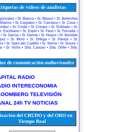
tiquetas de vídeos de analistas
rgonzalez
•
Sr. Blanco
•
Sr. Blasco
•
Sr. Bolinches
diñanos
•
Sr. Carpatos
•
Sr. Carrasco
•
Sr. Cava
•
uendez
•
Sr. Costa
•
Sr. Crespo
•
Sr. Doblado
•
Sr.
r. Escribano
•
Sr. Espin
•
Sr. Faus
•
Sr. Forcada
•
•
Sr. Garcia
•
Sr. Germá
•
Sr. Hoyos
•
Sr. Iturralde
opez
•
Sr. Moro
•
Sr. Ortega
•
Sr. Pareja
•
Sr.
ez
•
Sr. Saez del Castillo
•
Sr. Sierra
•
Sr. Sousa
•
la
•
Sr. Vicho
•
Srta. Casuso
•
Srta. Orille
•
Srta.
os de comunicación audiovisuales
PITAL RADIO
ADIO INTERECONOMIA
LOOMBERG TELEVISIÓN
NAL 24h TV NOTICIAS
ización del CRUDO y del ORO en
Tiempo Real