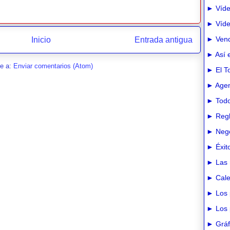
► Víde
► Vídeo
► Vend
Inicio
Entrada antigua
► Así e
se a:
Enviar comentarios (Atom)
► El T
► Agen
► Todo
► Regl
► Nego
► Éxit
► Las 
► Cale
► Los 
► Los 
► Gráfi