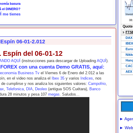
onomía basura
tá el DINERO?
Í me tienes
 Espín 06-01-2.012
. Espín del 06-01-12
ANDO AQUÍ
(instrucciones para descargar de Uploading
AQUÍ
).
y FOREX con una cuenta Demo GRATIS, aquí:
reconomia Business Tv
el Viernes 6 de Enero del 2.012 a las
pín, en el video nos analiza el
Ibex 35
y varios
Indices
, nos
de cumplirse y nos analiza los siguientes valores:
Campofrio
,
ax
,
Telefonica
,
DIA
,
Deoleo
(antigua SOS Cuétara),
Banco
 dura 28 minutos y pesa 107
megas
. Saludos...
► Agen
► Webs