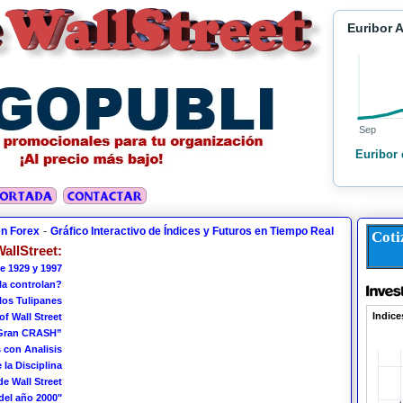
Euribor 
Sep
Euribor 
-
en Forex
Gráfico Interactivo de Índices y Futuros en Tiempo Real
Coti
allStreet:
e 1929 y 1997
 la controlan?
los Tulipanes
of Wall Street
 Gran CRASH”
 con Analisis
 la Disciplina
de Wall Street
del año 2000"