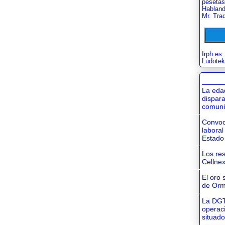
pesetas
Habland
Mr. Tra
Irph.es
Ludotek
La eda
dispara
comuni
Convoc
laboral
Estado
Los res
Cellnex
El oro 
de Or
La DGT
operac
situad