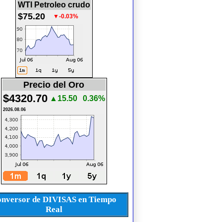
WTI Petroleo crudo
$75.20
▼-0.03%
Precio del Oro
$4320.70
▲15.50
0.36%
2026.08.06
nversor de DIVISAS en Tiempo
Real