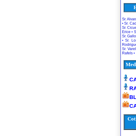
E
Sr. Alva
•
Sr. Ca
Sr. Cic
Erice
•
S
Sr. Gallo
•
Sr. L
Rodrigu
Sr. Vare
Rafels
•
Medi
CA
R
B
CA
Cot