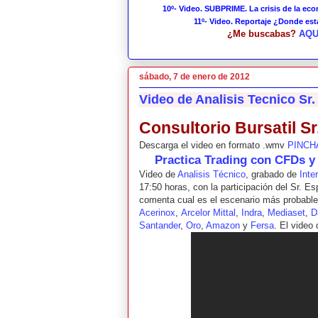
10º- Video. SUBPRIME. La crisis de la ec
11º- Video. Reportaje ¿Donde es
¿Me buscabas?
AQU
sábado, 7 de enero de 2012
Video de Analisis Tecnico Sr.
Consultorio Bursatil Sr
Descarga el video en formato .wmv
PINCH
Practica Trading con CFDs 
Video de
Analisis Técnico
, grabado de
Inte
17:50 horas, con la participación del Sr. Es
comenta cual es el escenario más probable 
Acerinox
,
Arcelor Mittal
,
Indra
,
Mediaset
,
D
Santander
,
Oro
,
Amazon
y
Fersa
. El video