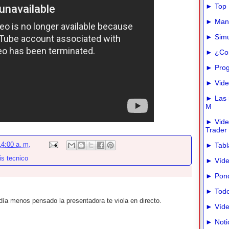
► Top 
► Manua
► Simu
► ¿Com
► Prog
► Vide
► Las m
M
► Vide
Trader
4:00 a. m.
► Tabla
is tecnico
► Víde
► Pond
► Todo
día menos pensado la presentadora te viola en directo.
► Víde
► Noti