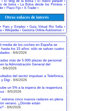
•
El blog de la Bolsa
•
El nuevo parquet
•
o de bolsa
•
La Bolsa desde los Pirineos
•
der
•
Plazo Fijo
•
X-Trader
•
Otros enlaces de interés
•
Paro y Empleo
•
Guía Virtual Río Sella
•
a
•
Wikipedia
•
Gestoría Online Autónomos
•
d media de los coches en España se
 hasta los 15 años: sólo se salvan cuatro
dades
- 8/6/2026
adas más de 5.000 plazas de personal
 en la Admnistración General del
- 8/6/2026
ultados del sector impulsan a Telefónica,
 y Digi
- 8/6/2026
sube un 5% a la espera de la reapertura
muz
- 8/5/2026
 estrena cinco nuevos radares en plena
ión verano: ¿Dónde están
os?
- 8/6/2026