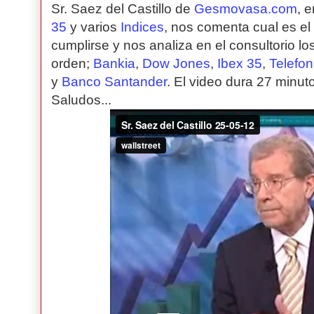
Sr. Saez del Castillo de
Gesmovasa.com
, 
35
y varios
Indices
, nos comenta cual es e
cumplirse y nos analiza en el consultorio lo
orden;
Bankia
,
Dow Jones
,
Ibex 35
,
Telefon
y
Banco Santander
. El video dura 27 minu
Saludos...