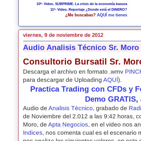
10º- Video. SUBPRIME. La crisis de la economía basura
11º- Video. Reportaje ¿Donde está el DINERO?
¿Me buscabas?
AQUÍ me tienes
viernes, 9 de noviembre de 2012
Audio Analisis Técnico Sr. Mor
Consultorio Bursatil Sr. Mor
Descarga el archivo en formato .wmv
PINC
para descargar de Uploading
AQUÍ
).
Practica Trading con CFDs y F
Demo GRATIS, 
Audio de
Analisis Técnico
, grabado de
Radi
de Noviembre del 2.012 a las 9:42 horas, con
Moro, de
Apta Negocios
, en el video nos an
Indices
, nos comenta cual es el escenario 
nos analiza los siguientes valores, en este