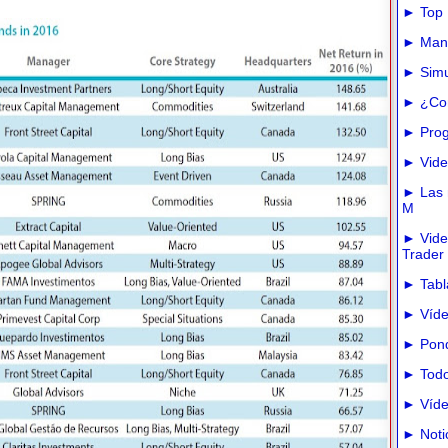
► Top 
► Manua
► Simu
► ¿Com
► Prog
► Vide
► Las m
M
► Vide
Trader
► Tabla
► Víde
► Pond
► Todo
► Víde
► Noti