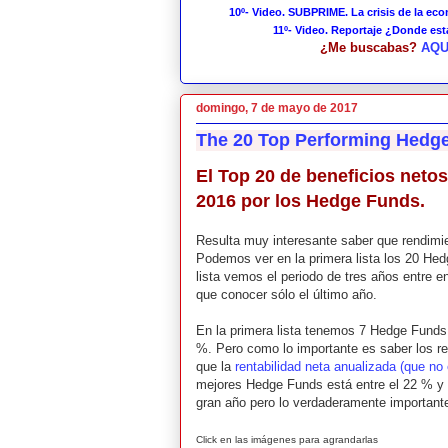
10º- Video. SUBPRIME. La crisis de la ec
11º- Video. Reportaje ¿Donde es
¿Me buscabas?
AQU
domingo, 7 de mayo de 2017
The 20 Top Performing Hedg
El Top 20 de beneficios netos
2016 por los Hedge Funds.
Resulta muy interesante saber que rendimi
Podemos ver en la primera lista los 20 He
lista vemos el periodo de tres años entre e
que conocer sólo el último año.
En la primera lista tenemos 7 Hedge Funds 
%. Pero como lo importante es saber los r
que la
rentabilidad neta anualizada (que no
mejores Hedge Funds está entre el 22 % y 
gran año pero lo verdaderamente importante
Click en las imágenes para agrandarlas