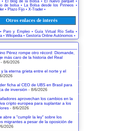
•
El blog de la Bolsa
•
El nuevo parquet
•
o de bolsa
•
La Bolsa desde los Pirineos
•
der
•
Plazo Fijo
•
X-Trader
•
Otros enlaces de interés
•
Paro y Empleo
•
Guía Virtual Río Sella
•
a
•
Wikipedia
•
Gestoría Online Autónomos
•
tino Pérez rompe otro récord: Diomande,
aje más caro de la historia del Real
- 8/6/2026
y la eterna grieta entre el norte y el
/6/2026
der ficha al CEO de UBS en Brasil para
a de inversión
- 8/6/2026
tafadores aprovechan los cambios en la
va cripto europea para suplantar a los
dores
- 8/6/2026
e abre a "cumplir la ley" sobre los
s migrantes a pesar de la oposición de
/6/2026