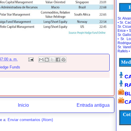
E
Sr. Alva
•
Sr. Ca
Sr. Cic
Erice
•
S
Sr. Gallo
•
Sr. L
Rodrigu
Sr. Vare
Rafels
•
47:00 a. m.
Medi
Hedge Funds
CA
R
B
CA
Inicio
Entrada antigua
Cot
se a:
Enviar comentarios (Atom)