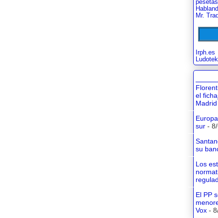
pesetas
Habland
Mr. Tra
Irph.es
Ludotek
Floren
el fich
Madrid
Europa 
sur
- 8
Santan
su banc
Los es
normati
regula
El PP s
menore
Vox
- 8