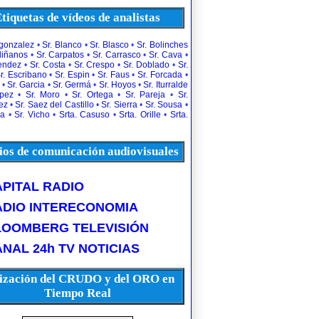
tiquetas de vídeos de analistas
rgonzalez
•
Sr. Blanco
•
Sr. Blasco
•
Sr. Bolinches
diñanos
•
Sr. Carpatos
•
Sr. Carrasco
•
Sr. Cava
•
uendez
•
Sr. Costa
•
Sr. Crespo
•
Sr. Doblado
•
Sr.
r. Escribano
•
Sr. Espin
•
Sr. Faus
•
Sr. Forcada
•
•
Sr. Garcia
•
Sr. Germá
•
Sr. Hoyos
•
Sr. Iturralde
opez
•
Sr. Moro
•
Sr. Ortega
•
Sr. Pareja
•
Sr.
ez
•
Sr. Saez del Castillo
•
Sr. Sierra
•
Sr. Sousa
•
la
•
Sr. Vicho
•
Srta. Casuso
•
Srta. Orille
•
Srta.
os de comunicación audiovisuales
PITAL RADIO
ADIO INTERECONOMIA
LOOMBERG TELEVISIÓN
NAL 24h TV NOTICIAS
ización del CRUDO y del ORO en
Tiempo Real