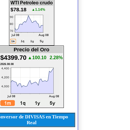
WTI Petroleo crudo
$78.18
▲1.14%
Precio del Oro
$4399.70
▲100.10
2.28%
2026.08.08
nversor de DIVISAS en Tiempo
Real