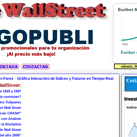
Euribor 
Sep
Euribor 
-
en Forex
Gráfico Interactivo de Índices y Futuros en Tiempo Real
Coti
allStreet:
e 1929 y 1997
 la controlan?
los Tulipanes
of Wall Street
 Gran CRASH”
 con Analisis
 la Disciplina
de Wall Street
del año 2000"