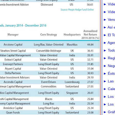
► Víde
► Vídeo
► Vend
► Así e
► El T
► Agen
► Todo
► Regl
► Nego
► Éxit
► Las 
► Cale
► Los 
► Los 
► Gráfi