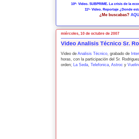
10º- Video. SUBPRIME. La crisis de la ec
11º- Video. Reportaje ¿Donde es
¿Me buscabas?
AQU
miércoles, 10 de octubre de 2007
Video Analisis Técnico Sr. R
Video de
Analisis Técnico
, grabado de
Inte
horas, con la participación del Sr. Rodrigue
orden;
La Seda
,
Telefonica
,
Astroc
y
Vuelin