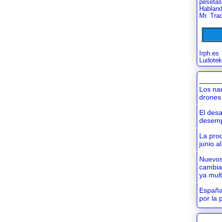
pesetas
Habland
Mr. Tra
Irph.es
Ludotek
Los na
drones
El desa
desem
La prod
junio a
Nuevos
cambia
ya mul
España 
por la 