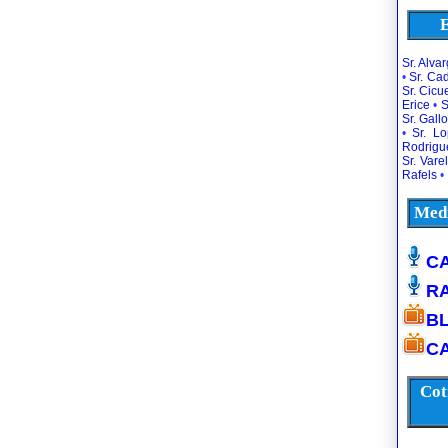
E
Sr. Alva
•
Sr. Ca
Sr. Cic
Erice
•
S
Sr. Gallo
•
Sr. L
Rodrigu
Sr. Vare
Rafels
•
Medi
CA
R
B
CA
Cot