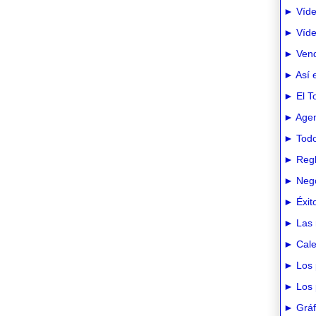
► Víde
► Vídeo
► Vend
► Así e
► El T
► Agen
► Todo
► Regl
► Nego
► Éxit
► Las 
► Cale
► Los 
► Los 
► Gráfi