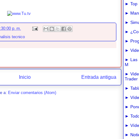
► Top 
► Manua
► Simu
:30:00 p. m.
► ¿Com
alisis tecnico
► Prog
► Vide
► Las m
M
► Vide
Inicio
Entrada antigua
Trader
► Tabla
se a:
Enviar comentarios (Atom)
► Víde
► Pond
► Todo
► Víde
► Noti