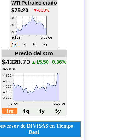
WTI Petroleo crudo
$75.20
▼-0.03%
Precio del Oro
$4320.70
▲15.50
0.36%
2026.08.06
nversor de DIVISAS en Tiempo
Real