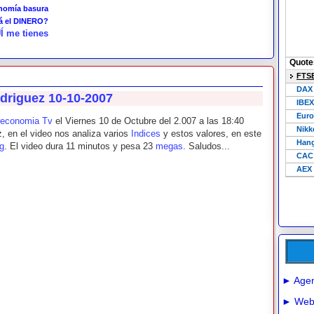
onomía basura
tá el DINERO?
Í me tienes
odriguez 10-10-2007
reconomia Tv
el Viernes 10 de Octubre del 2.007 a las 18:40
z, en el video nos analiza varios
Indices
y estos valores, en este
g
. El video dura 11 minutos y pesa 23
megas
. Saludos...
► Agen
► Webs