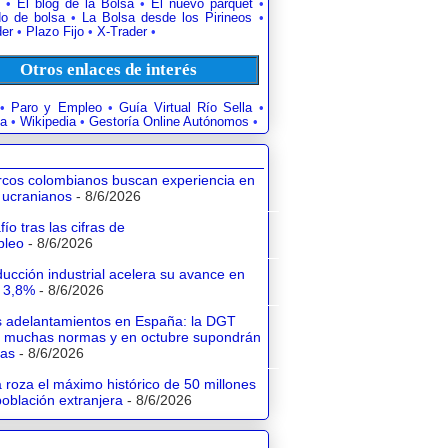
•
El blog de la Bolsa
•
El nuevo parquet
•
o de bolsa
•
La Bolsa desde los Pirineos
•
der
•
Plazo Fijo
•
X-Trader
•
Otros enlaces de interés
•
Paro y Empleo
•
Guía Virtual Río Sella
•
a
•
Wikipedia
•
Gestoría Online Autónomos
•
rcos colombianos buscan experiencia en
 ucranianos
- 8/6/2026
fío tras las cifras de
pleo
- 8/6/2026
ucción industrial acelera su avance en
l 3,8%
- 8/6/2026
 adelantamientos en España: la DGT
 muchas normas y en octubre supondrán
tas
- 8/6/2026
roza el máximo histórico de 50 millones
población extranjera
- 8/6/2026