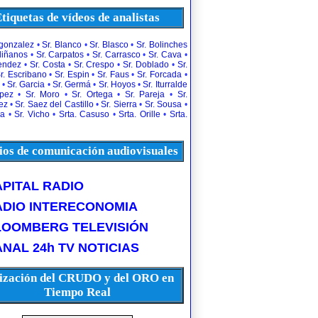
tiquetas de vídeos de analistas
rgonzalez
•
Sr. Blanco
•
Sr. Blasco
•
Sr. Bolinches
diñanos
•
Sr. Carpatos
•
Sr. Carrasco
•
Sr. Cava
•
uendez
•
Sr. Costa
•
Sr. Crespo
•
Sr. Doblado
•
Sr.
r. Escribano
•
Sr. Espin
•
Sr. Faus
•
Sr. Forcada
•
•
Sr. Garcia
•
Sr. Germá
•
Sr. Hoyos
•
Sr. Iturralde
opez
•
Sr. Moro
•
Sr. Ortega
•
Sr. Pareja
•
Sr.
ez
•
Sr. Saez del Castillo
•
Sr. Sierra
•
Sr. Sousa
•
la
•
Sr. Vicho
•
Srta. Casuso
•
Srta. Orille
•
Srta.
os de comunicación audiovisuales
PITAL RADIO
ADIO INTERECONOMIA
LOOMBERG TELEVISIÓN
NAL 24h TV NOTICIAS
ización del CRUDO y del ORO en
Tiempo Real