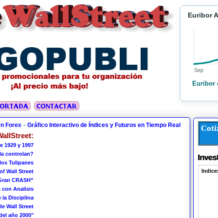
Euribor 
Sep
Euribor 
-
en Forex
Gráfico Interactivo de Índices y Futuros en Tiempo Real
Coti
allStreet:
e 1929 y 1997
 la controlan?
los Tulipanes
of Wall Street
 Gran CRASH”
 con Analisis
 la Disciplina
de Wall Street
del año 2000"