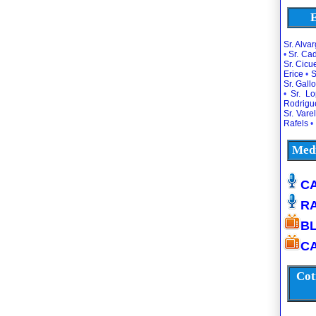
E
Sr. Alva
•
Sr. Ca
Sr. Cic
Erice
•
S
Sr. Gallo
•
Sr. L
Rodrigu
Sr. Vare
Rafels
•
Medi
CA
R
B
CA
Cot