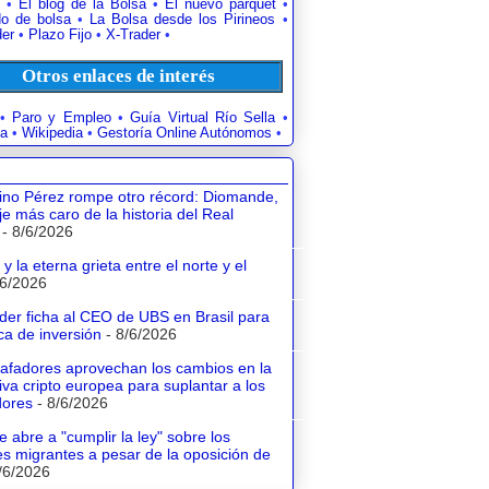
•
El blog de la Bolsa
•
El nuevo parquet
•
o de bolsa
•
La Bolsa desde los Pirineos
•
der
•
Plazo Fijo
•
X-Trader
•
Otros enlaces de interés
•
Paro y Empleo
•
Guía Virtual Río Sella
•
a
•
Wikipedia
•
Gestoría Online Autónomos
•
tino Pérez rompe otro récord: Diomande,
aje más caro de la historia del Real
- 8/6/2026
y la eterna grieta entre el norte y el
/6/2026
der ficha al CEO de UBS en Brasil para
a de inversión
- 8/6/2026
tafadores aprovechan los cambios en la
va cripto europea para suplantar a los
dores
- 8/6/2026
e abre a "cumplir la ley" sobre los
s migrantes a pesar de la oposición de
/6/2026