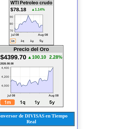
WTI Petroleo crudo
$78.18
▲1.14%
Precio del Oro
$4399.70
▲100.10
2.28%
2026.08.08
nversor de DIVISAS en Tiempo
Real