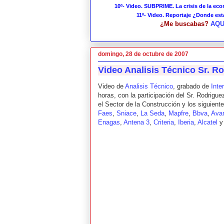
10º- Video. SUBPRIME. La crisis de la ec
11º- Video. Reportaje ¿Donde es
¿Me buscabas?
AQU
domingo, 28 de octubre de 2007
Video Analisis Técnico Sr. Ro
Video de
Analisis Técnico
, grabado de
Inte
horas, con la participación del Sr. Rodrigue
el Sector de la Construcción y los siguient
Faes
,
Sniace
,
La Seda
,
Mapfre
,
Bbva
,
Avan
Enagas
,
Antena 3
,
Criteria
,
Iberia
,
Alcatel