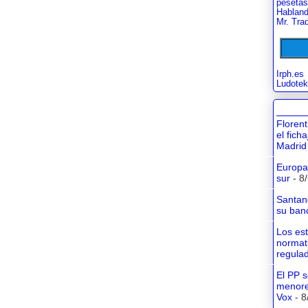
pesetas
Habland
Mr. Tra
Irph.es
Ludotek
Floren
el fich
Madrid
Europa 
sur
- 8
Santan
su banc
Los es
normati
regula
El PP s
menore
Vox
- 8