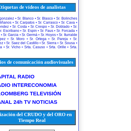
tiquetas de vídeos de analistas
rgonzalez
•
Sr. Blanco
•
Sr. Blasco
•
Sr. Bolinches
diñanos
•
Sr. Carpatos
•
Sr. Carrasco
•
Sr. Cava
•
uendez
•
Sr. Costa
•
Sr. Crespo
•
Sr. Doblado
•
Sr.
r. Escribano
•
Sr. Espin
•
Sr. Faus
•
Sr. Forcada
•
•
Sr. Garcia
•
Sr. Germá
•
Sr. Hoyos
•
Sr. Iturralde
opez
•
Sr. Moro
•
Sr. Ortega
•
Sr. Pareja
•
Sr.
ez
•
Sr. Saez del Castillo
•
Sr. Sierra
•
Sr. Sousa
•
la
•
Sr. Vicho
•
Srta. Casuso
•
Srta. Orille
•
Srta.
os de comunicación audiovisuales
PITAL RADIO
ADIO INTERECONOMIA
LOOMBERG TELEVISIÓN
NAL 24h TV NOTICIAS
ización del CRUDO y del ORO en
Tiempo Real