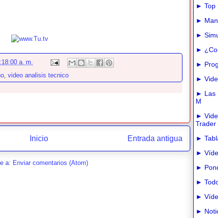
► Top 
► Manua
► Simu
► ¿Com
:18:00 a. m.
► Prog
ho
,
video analisis tecnico
► Vide
► Las m
M
► Vide
Trader
Inicio
Entrada antigua
► Tabla
► Víde
se a:
Enviar comentarios (Atom)
► Pond
► Todo
► Víde
► Noti