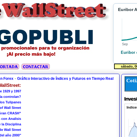
Euribor 
Sep
Euribor 
-
en Forex
Gráfico Interactivo de Índices y Futuros en Tiempo Real
Coti
allStreet:
e 1929 y 1997
 la controlan?
los Tulipanes
of Wall Street
 Gran CRASH”
 con Analisis
 la Disciplina
de Wall Street
del año 2000"