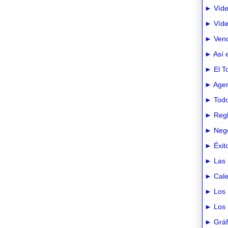
► Víde
► Vídeo
► Vend
► Así e
► El T
► Agen
► Todo
► Regl
► Nego
► Éxit
► Las 
► Cale
► Los 
► Los 
► Gráfi