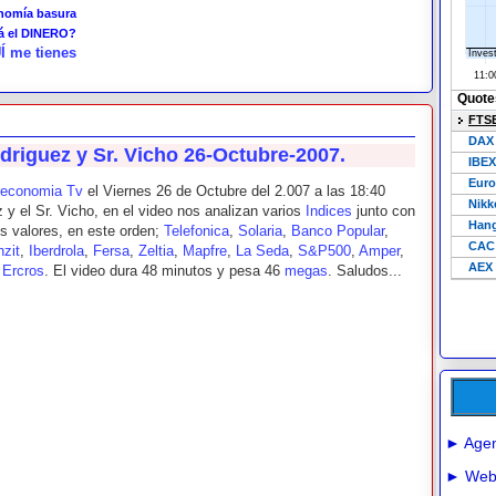
onomía basura
tá el DINERO?
Í me tienes
driguez y Sr. Vicho 26-Octubre-2007.
reconomia Tv
el Viernes 26 de Octubre del 2.007 a las 18:40
z y el Sr. Vicho, en el video nos analizan varios
Indices
junto con
es valores, en este orden;
Telefonica
,
Solaria
,
Banco Popular
,
zit
,
Iberdrola
,
Fersa
,
Zeltia
,
Mapfre
,
La Seda
,
S&P500
,
Amper
,
y
Ercros
. El video dura 48 minutos y pesa 46
megas
. Saludos...
► Agen
► Webs