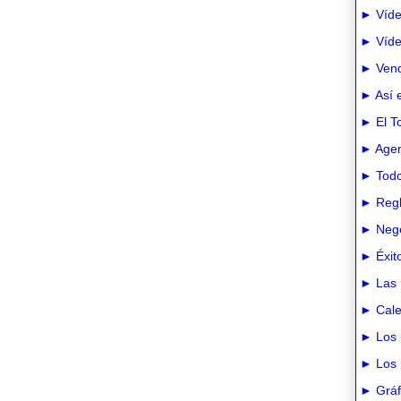
► Víde
► Vídeo
► Vend
► Así e
► El T
► Agen
► Todo
► Regl
► Nego
► Éxit
► Las 
► Cale
► Los 
► Los 
► Gráfi