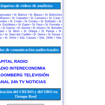
tiquetas de vídeos de analistas
rgonzalez
•
Sr. Blanco
•
Sr. Blasco
•
Sr. Bolinches
diñanos
•
Sr. Carpatos
•
Sr. Carrasco
•
Sr. Cava
•
uendez
•
Sr. Costa
•
Sr. Crespo
•
Sr. Doblado
•
Sr.
r. Escribano
•
Sr. Espin
•
Sr. Faus
•
Sr. Forcada
•
•
Sr. Garcia
•
Sr. Germá
•
Sr. Hoyos
•
Sr. Iturralde
opez
•
Sr. Moro
•
Sr. Ortega
•
Sr. Pareja
•
Sr.
ez
•
Sr. Saez del Castillo
•
Sr. Sierra
•
Sr. Sousa
•
la
•
Sr. Vicho
•
Srta. Casuso
•
Srta. Orille
•
Srta.
os de comunicación audiovisuales
PITAL RADIO
ADIO INTERECONOMIA
LOOMBERG TELEVISIÓN
NAL 24h TV NOTICIAS
ización del CRUDO y del ORO en
Tiempo Real