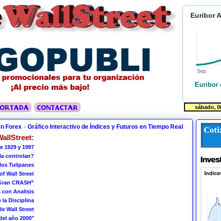
Euribor 
Sep
Euribor 
-
en Forex
Gráfico Interactivo de Índices y Futuros en Tiempo Real
Coti
allStreet:
e 1929 y 1997
 la controlan?
los Tulipanes
of Wall Street
 Gran CRASH”
 con Analisis
 la Disciplina
de Wall Street
del año 2000"