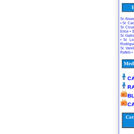
E
Sr. Alva
•
Sr. Ca
Sr. Cic
Erice
•
S
Sr. Gallo
•
Sr. L
Rodrigu
Sr. Vare
Rafels
•
Medi
CA
R
B
CA
Cot