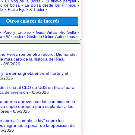
•
El blog de la Bolsa
•
El nuevo parquet
•
o de bolsa
•
La Bolsa desde los Pirineos
•
der
•
Plazo Fijo
•
X-Trader
•
Otros enlaces de interés
•
Paro y Empleo
•
Guía Virtual Río Sella
•
a
•
Wikipedia
•
Gestoría Online Autónomos
•
tino Pérez rompe otro récord: Diomande,
aje más caro de la historia del Real
- 8/6/2026
y la eterna grieta entre el norte y el
/6/2026
der ficha al CEO de UBS en Brasil para
a de inversión
- 8/6/2026
tafadores aprovechan los cambios en la
va cripto europea para suplantar a los
dores
- 8/6/2026
e abre a "cumplir la ley" sobre los
s migrantes a pesar de la oposición de
/6/2026