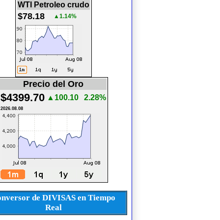
WTI Petroleo crudo
$78.18
▲1.14%
Precio del Oro
$4399.70
▲100.10
2.28%
2026.08.08
nversor de DIVISAS en Tiempo
Real