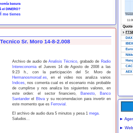
onomía basura
tá el DINERO?
Í me tienes
 Tecnico Sr. Moro 14-8-2.008
Archivo de audio de
Analisis Técnico
, grabado de
Radio
Intereconomia
el Jueves 14 de Agosto de 2008 a las
9:23 h., con la participación del Sr. Moro de
Hermanosmoroaf.es
, en el video nos analiza varios
Indices
, nos comenta cual es el escenario más probable
de cumplirse y nos analiza los siguientes valores, en
este orden: el sector financiero,
Banesto
,
Banco
Santander
el
Bbva
y su recomendacion para invertir en
este momento que es
Ferrovial
.
El archivo de audio dura 5 minutos y pesa 1
mega
.
Saludos...
► Agen
► Webs