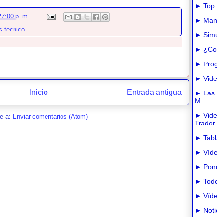
► Top 
27:00 p. m.
► Manua
s tecnico
► Simu
► ¿Com
► Prog
► Vide
Inicio
Entrada antigua
► Las m
M
► Vide
se a:
Enviar comentarios (Atom)
Trader
► Tabla
► Víde
► Pond
► Todo
► Víde
► Noti