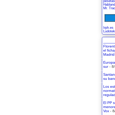
pesetas
Habland
Mr. Tra
Irph.es
Ludotek
Floren
el fich
Madrid
Europa 
sur
- 8
Santan
su banc
Los es
normati
regula
El PP s
menore
Vox
- 8