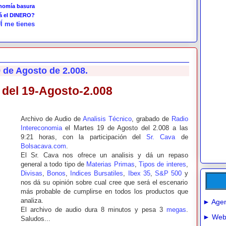
onomía basura
tá el DINERO?
Í me tienes
9 de Agosto de 2.008.
a del 19-Agosto-2.008
Archivo de Audio de
Analisis Técnico
, grabado de
Radio
Intereconomia
el Martes 19 de Agosto del 2.008 a las
9:21 horas, con la participación del
Sr. Cava
de
Bolsacava.com
.
El Sr. Cava nos ofrece un analisis y dá un repaso
general a todo tipo de
Materias Primas
,
Tipos de interes
,
Divisas
,
Bonos
,
Indices Bursatiles
,
Ibex 35
,
S&P 500
y
nos dá su opinión sobre cual cree que será el escenario
más probable de cumplirse en todos los productos que
analiza.
► Agen
El archivo de audio dura 8 minutos y pesa 3
megas
.
► Webs
Saludos...