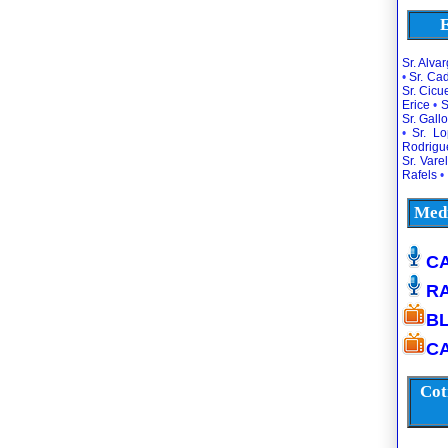
E
Sr. Alva
•
Sr. Ca
Sr. Cic
Erice
•
S
Sr. Gallo
•
Sr. L
Rodrigu
Sr. Vare
Rafels
•
Medi
CA
R
B
CA
Cot