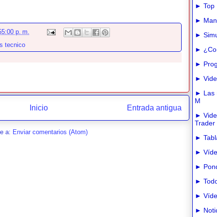
► Top 
► Manua
55:00 p. m.
► Simu
is tecnico
► ¿Com
► Prog
► Vide
► Las m
M
Inicio
Entrada antigua
► Vide
Trader
se a:
Enviar comentarios (Atom)
► Tabla
► Víde
► Pond
► Todo
► Víde
► Noti