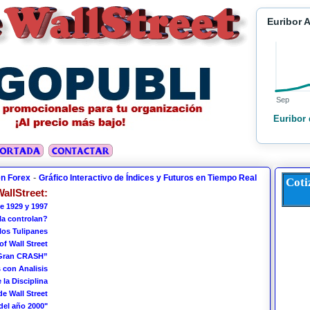
Euribor 
Sep
Euribor 
-
en Forex
Gráfico Interactivo de Índices y Futuros en Tiempo Real
Coti
allStreet:
e 1929 y 1997
 la controlan?
los Tulipanes
of Wall Street
 Gran CRASH”
 con Analisis
 la Disciplina
de Wall Street
del año 2000"