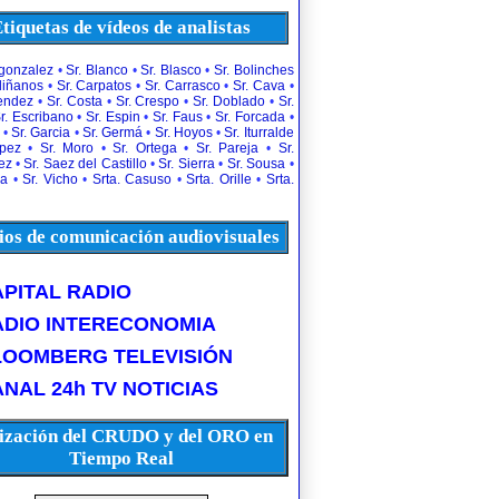
tiquetas de vídeos de analistas
rgonzalez
•
Sr. Blanco
•
Sr. Blasco
•
Sr. Bolinches
diñanos
•
Sr. Carpatos
•
Sr. Carrasco
•
Sr. Cava
•
uendez
•
Sr. Costa
•
Sr. Crespo
•
Sr. Doblado
•
Sr.
r. Escribano
•
Sr. Espin
•
Sr. Faus
•
Sr. Forcada
•
•
Sr. Garcia
•
Sr. Germá
•
Sr. Hoyos
•
Sr. Iturralde
opez
•
Sr. Moro
•
Sr. Ortega
•
Sr. Pareja
•
Sr.
ez
•
Sr. Saez del Castillo
•
Sr. Sierra
•
Sr. Sousa
•
la
•
Sr. Vicho
•
Srta. Casuso
•
Srta. Orille
•
Srta.
os de comunicación audiovisuales
PITAL RADIO
ADIO INTERECONOMIA
LOOMBERG TELEVISIÓN
NAL 24h TV NOTICIAS
ización del CRUDO y del ORO en
Tiempo Real