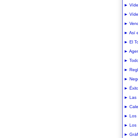
► Víde
► Vídeo
► Vend
► Así e
► El T
► Agen
► Todo
► Regl
► Nego
► Éxit
► Las 
► Cale
► Los 
► Los 
► Gráfi