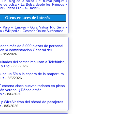
•
El blog de la Bolsa
•
El nuevo parquet
•
o de bolsa
•
La Bolsa desde los Pirineos
•
der
•
Plazo Fijo
•
X-Trader
•
Otros enlaces de interés
•
Paro y Empleo
•
Guía Virtual Río Sella
•
a
•
Wikipedia
•
Gestoría Online Autónomos
•
adas más de 5.000 plazas de personal
 en la Admnistración General del
- 8/6/2026
ultados del sector impulsan a Telefónica,
 y Digi
- 8/6/2026
sube un 5% a la espera de la reapertura
muz
- 8/5/2026
 estrena cinco nuevos radares en plena
ión verano: ¿Dónde están
os?
- 8/6/2026
 y WizzAir tiran del récord de pasajeros
t
- 8/5/2026