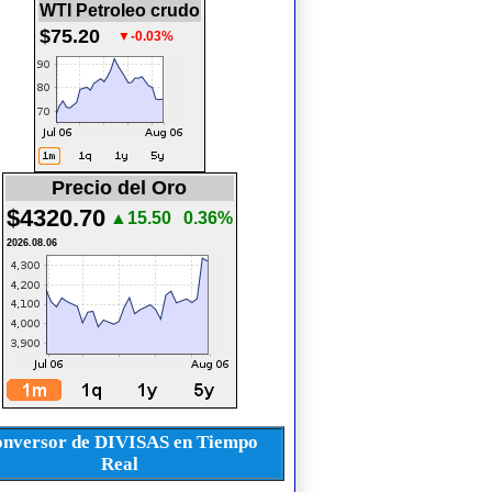
WTI Petroleo crudo
$75.20
▼-0.03%
Precio del Oro
$4320.70
▲15.50
0.36%
2026.08.06
nversor de DIVISAS en Tiempo
Real