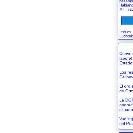
pesetas
Habland
Mr. Tra
Irph.es
Ludotek
Convoc
laboral
Estado
Los res
Cellnex
El oro 
de Or
La DGT
operac
situad
Vueling
del Pra