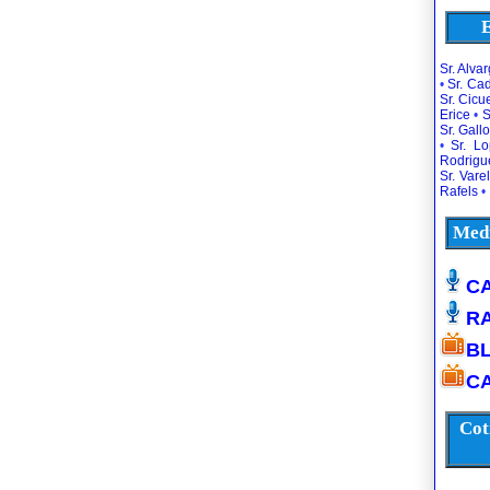
E
Sr. Alva
•
Sr. Ca
Sr. Cic
Erice
•
S
Sr. Gallo
•
Sr. L
Rodrigu
Sr. Vare
Rafels
•
Medi
CA
R
B
CA
Cot