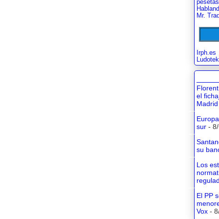
pesetas
Habland
Mr. Tra
Irph.es
Ludotek
Floren
el fich
Madrid
Europa 
sur
- 8
Santan
su banc
Los es
normati
regula
El PP s
menore
Vox
- 8