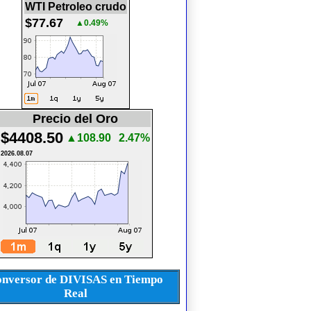
WTI Petroleo crudo
$77.67
▲0.49%
Precio del Oro
$4408.50
▲108.90
2.47%
2026.08.07
nversor de DIVISAS en Tiempo
Real