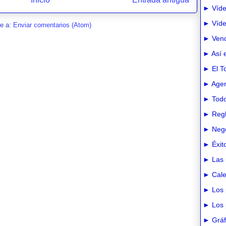
► Víde
► Vídeo
se a:
Enviar comentarios (Atom)
► Vend
► Así e
► El T
► Agen
► Todo
► Regl
► Nego
► Éxit
► Las 
► Cale
► Los 
► Los 
► Gráfi