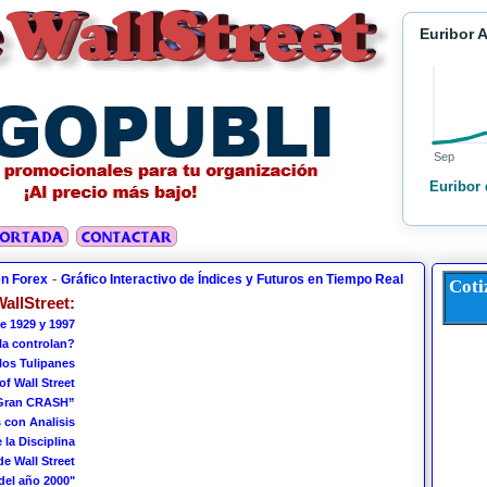
Euribor 
Sep
Euribor 
-
en Forex
Gráfico Interactivo de Índices y Futuros en Tiempo Real
Coti
allStreet:
e 1929 y 1997
 la controlan?
los Tulipanes
of Wall Street
 Gran CRASH”
 con Analisis
 la Disciplina
de Wall Street
del año 2000"