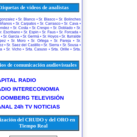
tiquetas de vídeos de analistas
rgonzalez
•
Sr. Blanco
•
Sr. Blasco
•
Sr. Bolinches
diñanos
•
Sr. Carpatos
•
Sr. Carrasco
•
Sr. Cava
•
uendez
•
Sr. Costa
•
Sr. Crespo
•
Sr. Doblado
•
Sr.
r. Escribano
•
Sr. Espin
•
Sr. Faus
•
Sr. Forcada
•
•
Sr. Garcia
•
Sr. Germá
•
Sr. Hoyos
•
Sr. Iturralde
opez
•
Sr. Moro
•
Sr. Ortega
•
Sr. Pareja
•
Sr.
ez
•
Sr. Saez del Castillo
•
Sr. Sierra
•
Sr. Sousa
•
la
•
Sr. Vicho
•
Srta. Casuso
•
Srta. Orille
•
Srta.
os de comunicación audiovisuales
PITAL RADIO
ADIO INTERECONOMIA
LOOMBERG TELEVISIÓN
NAL 24h TV NOTICIAS
ización del CRUDO y del ORO en
Tiempo Real