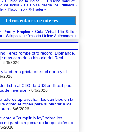
•
El blog de la Bolsa
•
El nuevo parquet
•
o de bolsa
•
La Bolsa desde los Pirineos
•
der
•
Plazo Fijo
•
X-Trader
•
Otros enlaces de interés
•
Paro y Empleo
•
Guía Virtual Río Sella
•
a
•
Wikipedia
•
Gestoría Online Autónomos
•
tino Pérez rompe otro récord: Diomande,
aje más caro de la historia del Real
- 8/6/2026
y la eterna grieta entre el norte y el
/6/2026
der ficha al CEO de UBS en Brasil para
a de inversión
- 8/6/2026
tafadores aprovechan los cambios en la
va cripto europea para suplantar a los
dores
- 8/6/2026
e abre a "cumplir la ley" sobre los
s migrantes a pesar de la oposición de
/6/2026