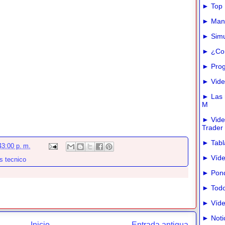
► Top 
► Manua
► Simu
► ¿Com
► Prog
► Vide
► Las m
M
► Vide
Trader
► Tabla
43:00 p. m.
► Víde
is tecnico
► Pond
► Todo
► Víde
► Noti
Inicio
Entrada antigua