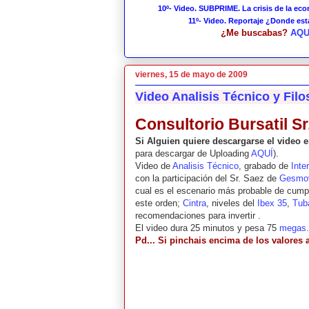
10º- Video. SUBPRIME. La crisis de la ec
11º- Video. Reportaje ¿Donde es
¿Me buscabas?
AQU
viernes, 15 de mayo de 2009
Video Analisis Técnico y Filo
Consultorio Bursatil Sr
Si Alguien quiere descargarse el video
para descargar de Uploading
AQUÍ
).
Video de
Analisis Técnico
, grabado de
Inte
con la participación del Sr. Saez de
Gesmo
cual es el escenario más probable de cumpli
este orden;
Cintra
, niveles del
Ibex 35
,
Tub
recomendaciones para invertir .
El video dura 25 minutos y pesa 75
megas
Pd... Si pinchais encima de los valores 