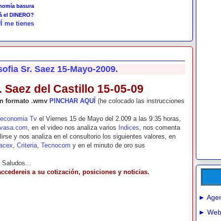
onomía basura
tá el DINERO?
Í me tienes
sofia Sr. Saez 15-Mayo-2009.
. Saez del Castillo 15-05-09
 en formato .wmv
PINCHAR AQUÍ
(he colocado las instrucciones
reconomia Tv
el Viernes 15 de Mayo del 2.009 a las 9:35 horas,
vasa.com
, en el video nos analiza varios
Indices
, nos comenta
rse y nos analiza en el consultorio los siguientes valores, en
acex
,
Criteria
,
Tecnocom
y en el minuto de oro sus
. Saludos...
accedereis a su cotización, posiciones y noticias.
► Agen
► Webs