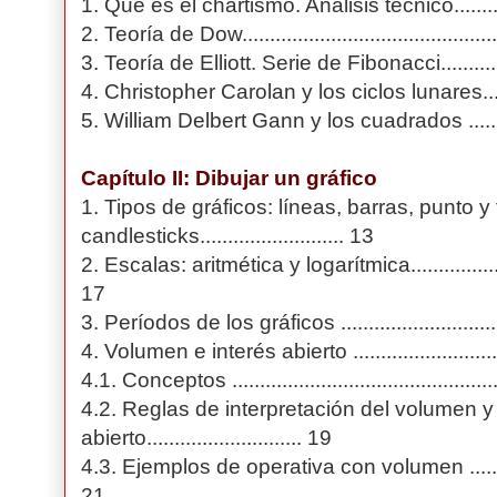
1. Qué es el chartismo. Análisis técnico.................
2. Teoría de Dow.................................................
3. Teoría de Elliott. Serie de Fibonacci..................
4. Christopher Carolan y los ciclos lunares............
5. William Delbert Gann y los cuadrados ...............
Capítulo II: Dibujar un gráfico
1. Tipos de gráficos: líneas, barras, punto y 
candlesticks.......................... 13
2. Escalas: aritmética y logarítmica........................
17
3. Períodos de los gráficos ..................................
4. Volumen e interés abierto ................................
4.1. Conceptos ..................................................
4.2. Reglas de interpretación del volumen y 
abierto............................ 19
4.3. Ejemplos de operativa con volumen .................
21