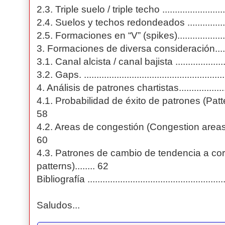
2.3. Triple suelo / triple techo .............................
2.4. Suelos y techos redondeados .......................
2.5. Formaciones en “V” (spikes)..........................
3. Formaciones de diversa consideración...............
3.1. Canal alcista / canal bajista .........................
3.2. Gaps. ........................................................
4. Análisis de patrones chartistas.........................
4.1. Probabilidad de éxito de patrones (Pattern pr
58
4.2. Areas de congestión (Congestion areas)..........
60
4.3. Patrones de cambio de tendencia a cort
patterns)........ 62
Bibliografía ......................................................
Saludos...