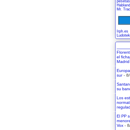
pesetas
Habland
Mr. Tra
Irph.es
Ludotek
Floren
el fich
Madrid
Europa 
sur
- 8
Santan
su banc
Los es
normati
regula
El PP s
menore
Vox
- 8