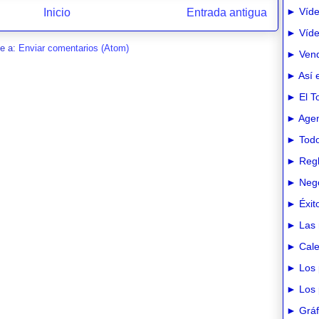
► Víde
Inicio
Entrada antigua
► Vídeo
se a:
Enviar comentarios (Atom)
► Vend
► Así e
► El T
► Agen
► Todo
► Regl
► Nego
► Éxit
► Las 
► Cale
► Los 
► Los 
► Gráfi