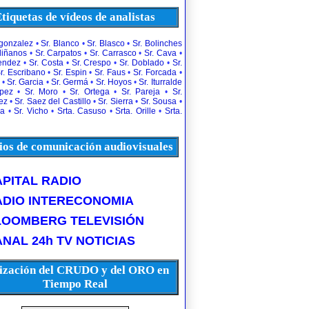
tiquetas de vídeos de analistas
rgonzalez
•
Sr. Blanco
•
Sr. Blasco
•
Sr. Bolinches
diñanos
•
Sr. Carpatos
•
Sr. Carrasco
•
Sr. Cava
•
uendez
•
Sr. Costa
•
Sr. Crespo
•
Sr. Doblado
•
Sr.
r. Escribano
•
Sr. Espin
•
Sr. Faus
•
Sr. Forcada
•
•
Sr. Garcia
•
Sr. Germá
•
Sr. Hoyos
•
Sr. Iturralde
opez
•
Sr. Moro
•
Sr. Ortega
•
Sr. Pareja
•
Sr.
ez
•
Sr. Saez del Castillo
•
Sr. Sierra
•
Sr. Sousa
•
la
•
Sr. Vicho
•
Srta. Casuso
•
Srta. Orille
•
Srta.
os de comunicación audiovisuales
PITAL RADIO
ADIO INTERECONOMIA
LOOMBERG TELEVISIÓN
NAL 24h TV NOTICIAS
ización del CRUDO y del ORO en
Tiempo Real