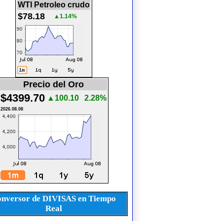
WTI Petroleo crudo
$78.18
▲1.14%
Precio del Oro
$4399.70
▲100.10
2.28%
2026.08.08
nversor de DIVISAS en Tiempo
Real