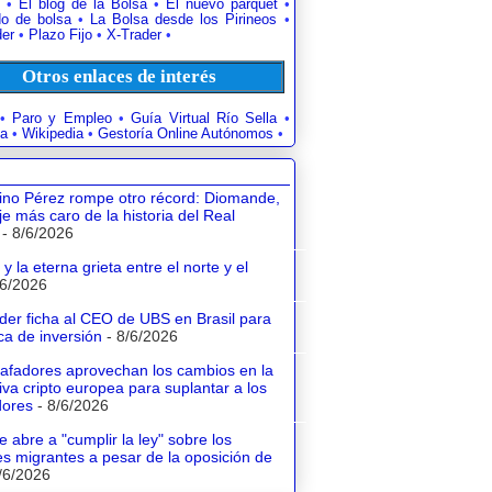
•
El blog de la Bolsa
•
El nuevo parquet
•
o de bolsa
•
La Bolsa desde los Pirineos
•
der
•
Plazo Fijo
•
X-Trader
•
Otros enlaces de interés
•
Paro y Empleo
•
Guía Virtual Río Sella
•
a
•
Wikipedia
•
Gestoría Online Autónomos
•
tino Pérez rompe otro récord: Diomande,
aje más caro de la historia del Real
- 8/6/2026
y la eterna grieta entre el norte y el
/6/2026
der ficha al CEO de UBS en Brasil para
a de inversión
- 8/6/2026
tafadores aprovechan los cambios en la
va cripto europea para suplantar a los
dores
- 8/6/2026
e abre a "cumplir la ley" sobre los
s migrantes a pesar de la oposición de
/6/2026