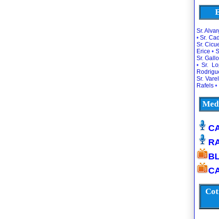
E
Sr. Alva
•
Sr. Ca
Sr. Cic
Erice
•
S
Sr. Gallo
•
Sr. L
Rodrigu
Sr. Vare
Rafels
•
Medi
CA
R
B
CA
Cot