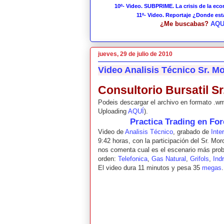
10º- Video. SUBPRIME. La crisis de la ec
11º- Video. Reportaje ¿Donde es
¿Me buscabas?
AQU
jueves, 29 de julio de 2010
Video Analisis Técnico Sr. Mo
Consultorio Bursatil Sr
Podeis descargar el archivo en formato .
Uploading
AQUÍ
).
Practica Trading en Fo
Video de
Analisis Técnico
, grabado de
Inte
9:42 horas, con la participación del Sr. Mor
nos comenta cual es el escenario más proba
orden:
Telefonica
,
Gas Natural
,
Grifols
,
Ind
El video dura 11 minutos y pesa 35
megas