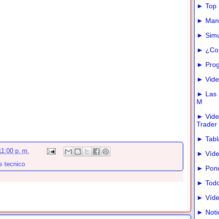
► Top 
► Manua
► Simu
► ¿Com
► Prog
► Vide
► Las m
M
► Vide
Trader
► Tabla
1:00 p. m.
► Víde
s tecnico
► Pond
► Todo
► Víde
► Noti