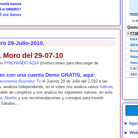
onomía basura
tá el DINERO?
Í me tienes
ro 29-Julio-2010.
. Moro del 29-07-10
wmv
PINCHANDO AQUÍ
(instrucciones para descargar de
rex con una cuenta Demo GRATIS, aquí:
reconomia Business Tv
el Jueves 29 de Julio del 2.010 a las
o, analista independiente, en el video nos analiza varios
Indices
,
ble de cumplirse y nos analiza los siguientes valores, en este
ra
,
Abertis
y sus recomendaciones y consejos para invertir.
. Saludos...
► Agen
► Webs