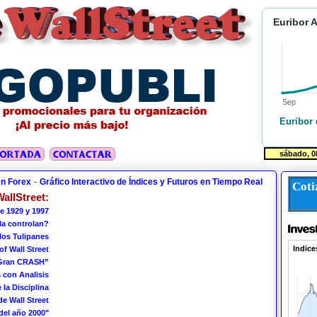
Euribor 
Sep
Euribor 
-
en Forex
Gráfico Interactivo de Índices y Futuros en Tiempo Real
Coti
allStreet:
e 1929 y 1997
 la controlan?
los Tulipanes
of Wall Street
 Gran CRASH”
 con Analisis
 la Disciplina
de Wall Street
del año 2000"