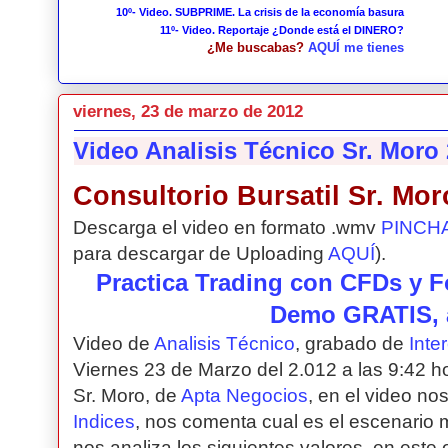
10º- Video. SUBPRIME. La crisis de la economía basura
11º- Video. Reportaje ¿Donde está el DINERO?
¿Me buscabas?
AQUÍ me tienes
viernes, 23 de marzo de 2012
Video Analisis Técnico Sr. Moro
Consultorio Bursatil Sr. Mor
Descarga el video en formato .wmv
PINCH
para descargar de Uploading
AQUÍ
).
Practica Trading con CFDs y F
Demo GRATIS, 
Video de
Analisis Técnico
, grabado de
Inte
Viernes 23 de Marzo del 2.012 a las 9:42 ho
Sr. Moro, de
Apta Negocios
, en el video no
Indices
, nos comenta cual es el escenario 
nos analiza los siguientes valores, en este