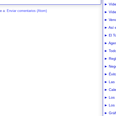
► Víde
se a:
Enviar comentarios (Atom)
► Vídeo
► Vend
► Así e
► El T
► Agen
► Todo
► Regl
► Nego
► Éxit
► Las 
► Cale
► Los 
► Los 
► Gráfi