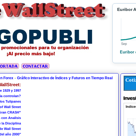
Euribor 
Sep
Euribor 
-
en Forex
Gráfico Interactivo de Índices y Futuros en Tiempo Real
Coti
allStreet:
e 1929 y 1997
 la controlan?
los Tulipanes
of Wall Street
 Gran CRASH”
 con Analisis
 la Disciplina
de Wall Street
del año 2000"