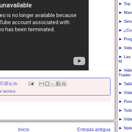
► Top 
► Manua
► Simu
► ¿Com
► Prog
► Vide
► Las m
M
► Vide
Trader
07:00 p. m.
► Tabla
is tecnico
► Víde
► Pond
► Todo
► Víde
► Noti
Inicio
Entrada antigua