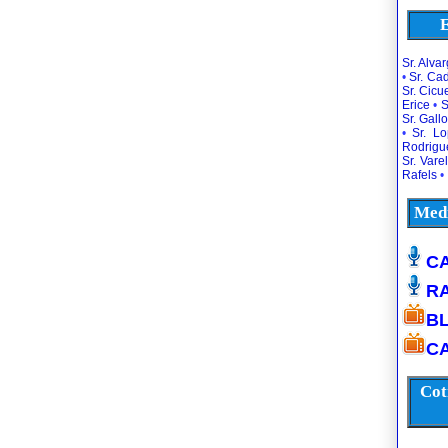
E
Sr. Alva
•
Sr. Ca
Sr. Cic
Erice
•
S
Sr. Gallo
•
Sr. L
Rodrigu
Sr. Vare
Rafels
•
Medi
CA
R
B
CA
Cot