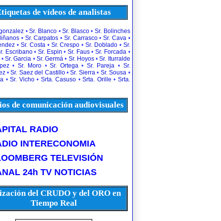
tiquetas de vídeos de analistas
rgonzalez
•
Sr. Blanco
•
Sr. Blasco
•
Sr. Bolinches
diñanos
•
Sr. Carpatos
•
Sr. Carrasco
•
Sr. Cava
•
uendez
•
Sr. Costa
•
Sr. Crespo
•
Sr. Doblado
•
Sr.
r. Escribano
•
Sr. Espin
•
Sr. Faus
•
Sr. Forcada
•
•
Sr. Garcia
•
Sr. Germá
•
Sr. Hoyos
•
Sr. Iturralde
opez
•
Sr. Moro
•
Sr. Ortega
•
Sr. Pareja
•
Sr.
ez
•
Sr. Saez del Castillo
•
Sr. Sierra
•
Sr. Sousa
•
la
•
Sr. Vicho
•
Srta. Casuso
•
Srta. Orille
•
Srta.
os de comunicación audiovisuales
PITAL RADIO
ADIO INTERECONOMIA
LOOMBERG TELEVISIÓN
NAL 24h TV NOTICIAS
ización del CRUDO y del ORO en
Tiempo Real