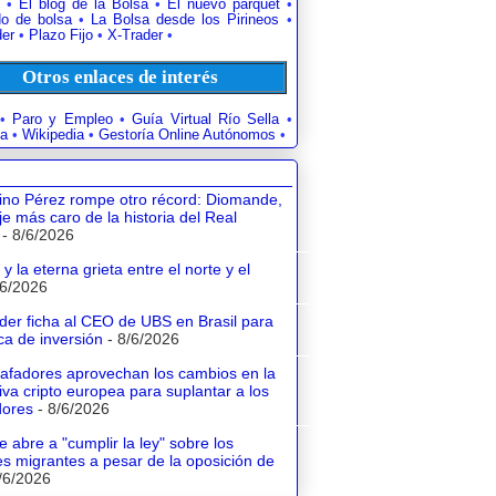
•
El blog de la Bolsa
•
El nuevo parquet
•
o de bolsa
•
La Bolsa desde los Pirineos
•
der
•
Plazo Fijo
•
X-Trader
•
Otros enlaces de interés
•
Paro y Empleo
•
Guía Virtual Río Sella
•
a
•
Wikipedia
•
Gestoría Online Autónomos
•
tino Pérez rompe otro récord: Diomande,
aje más caro de la historia del Real
- 8/6/2026
y la eterna grieta entre el norte y el
/6/2026
der ficha al CEO de UBS en Brasil para
a de inversión
- 8/6/2026
tafadores aprovechan los cambios en la
va cripto europea para suplantar a los
dores
- 8/6/2026
e abre a "cumplir la ley" sobre los
s migrantes a pesar de la oposición de
/6/2026