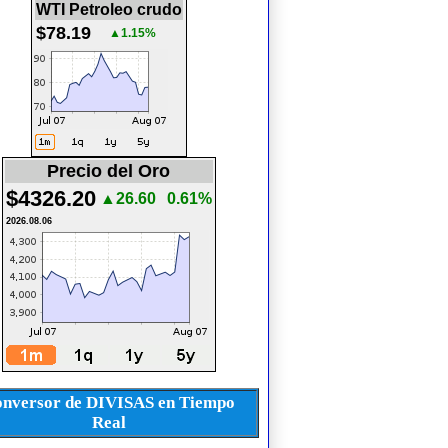
WTI Petroleo crudo
$78.19
▲1.15%
Precio del Oro
$4326.20
▲26.60
0.61%
2026.08.06
nversor de DIVISAS en Tiempo
Real