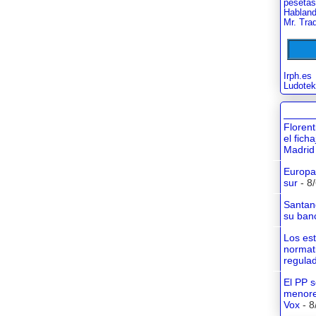
pesetas
Habland
Mr. Tra
Irph.es
Ludotek
Floren
el fich
Madrid
Europa 
sur
- 8
Santan
su banc
Los es
normati
regula
El PP s
menore
Vox
- 8