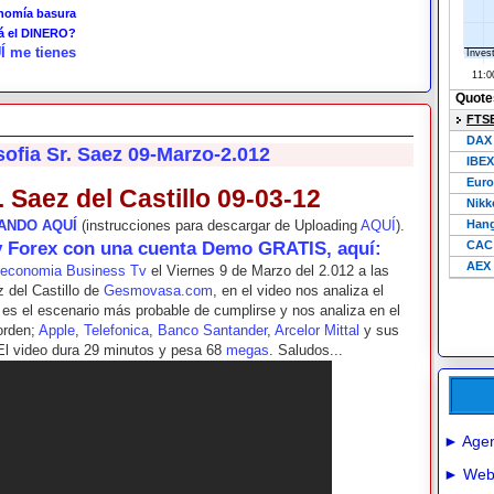
onomía basura
tá el DINERO?
Í me tienes
sofia Sr. Saez 09-Marzo-2.012
. Saez del Castillo 09-03-12
ANDO AQUÍ
(instrucciones para descargar de Uploading
AQUÍ
).
y Forex con una cuenta Demo GRATIS, aquí:
reconomia Business Tv
el Viernes 9 de Marzo del 2.012 a las
z del Castillo de
Gesmovasa.com
, en el video nos analiza el
es el escenario más probable de cumplirse y nos analiza en el
 orden;
Apple
,
Telefonica
,
Banco Santander
,
Arcelor Mittal
y sus
 El video dura 29 minutos y pesa 68
megas
. Saludos...
► Agen
► Webs