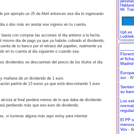
pesetas
Habland
Mr. Tra
o por ejemplo un 25 de Abril entonces ese dia te ingresarán
dia o dos más en anotar ese ingreso en tu cuenta.
Irph.es
 basta con comprar las acciones el dia anterior a la fecha
Ludotek
el mismo dia de pago ya que ya habrás cobrado el dividendo,
uenta de tu banco por el retraso del papeleo, realmente ya
do en tu cuenta al dia siguiente o cuando sea.
Floren
el fich
s dividendos se descuentan del precio de los titulos el dia
Madrid
Europa 
sur
- 8
 y mañana dá un dividendo de 1 euro.
ación partirá de 13 euros ya que está descontando 1 euro
Santan
su banc
 alcista al final perderá menos de lo que daba de dividendo
Los es
bará perdiendo más que ese euro de dividendo.
normati
regula
s, si tuvieras alguna más aquí estoy para intentar
El PP s
menore
Vox
- 8