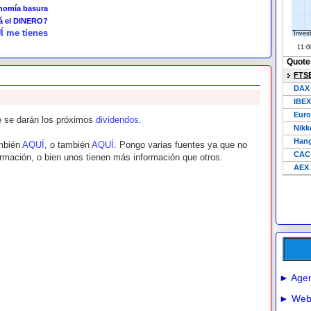
onomía basura
tá el DINERO?
Í me tienes
ue se darán los próximos
dividendos
.
mbién
AQUÍ
, o también
AQUÍ
. Pongo varias fuentes ya que no
rmación, o bien unos tienen más información que otros.
► Agen
► Webs