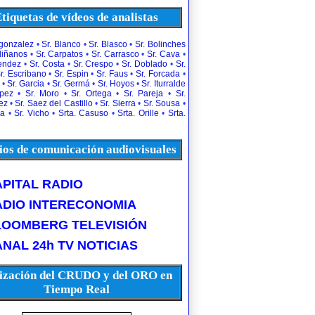
tiquetas de vídeos de analistas
rgonzalez
•
Sr. Blanco
•
Sr. Blasco
•
Sr. Bolinches
diñanos
•
Sr. Carpatos
•
Sr. Carrasco
•
Sr. Cava
•
uendez
•
Sr. Costa
•
Sr. Crespo
•
Sr. Doblado
•
Sr.
r. Escribano
•
Sr. Espin
•
Sr. Faus
•
Sr. Forcada
•
•
Sr. Garcia
•
Sr. Germá
•
Sr. Hoyos
•
Sr. Iturralde
opez
•
Sr. Moro
•
Sr. Ortega
•
Sr. Pareja
•
Sr.
ez
•
Sr. Saez del Castillo
•
Sr. Sierra
•
Sr. Sousa
•
la
•
Sr. Vicho
•
Srta. Casuso
•
Srta. Orille
•
Srta.
os de comunicación audiovisuales
PITAL RADIO
ADIO INTERECONOMIA
LOOMBERG TELEVISIÓN
NAL 24h TV NOTICIAS
ización del CRUDO y del ORO en
Tiempo Real