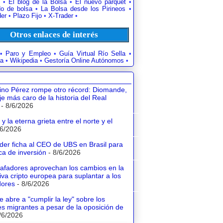
•
El blog de la Bolsa
•
El nuevo parquet
•
o de bolsa
•
La Bolsa desde los Pirineos
•
der
•
Plazo Fijo
•
X-Trader
•
Otros enlaces de interés
•
Paro y Empleo
•
Guía Virtual Río Sella
•
a
•
Wikipedia
•
Gestoría Online Autónomos
•
tino Pérez rompe otro récord: Diomande,
aje más caro de la historia del Real
- 8/6/2026
y la eterna grieta entre el norte y el
/6/2026
der ficha al CEO de UBS en Brasil para
a de inversión
- 8/6/2026
tafadores aprovechan los cambios en la
va cripto europea para suplantar a los
dores
- 8/6/2026
e abre a "cumplir la ley" sobre los
s migrantes a pesar de la oposición de
/6/2026