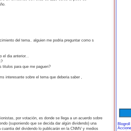
año.
cimiento del tema.. alguien me podria preguntar como s
el dia anterior...
s?
s titulos para que me paguen?
ms interesante sobre el tema que deberia saber ,
ionistas, por votación, es donde se llega a un acuerdo sobre
dendo (suponiendo que se decida dar algún dividendo) una
Blogroll
Accion
a cuantia del dividendo lo publicarán en la CNMV y medios