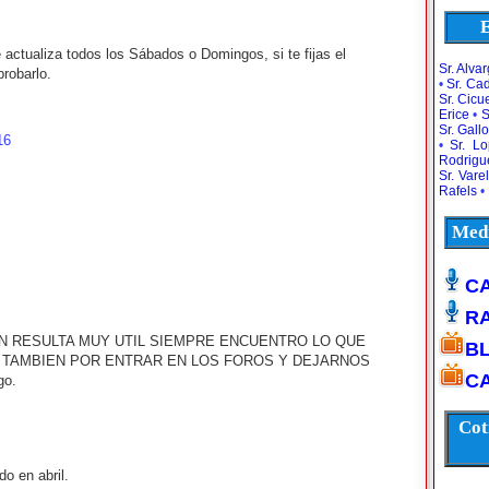
E
actualiza todos los Sábados o Domingos, si te fijas el
Sr. Alva
robarlo.
•
Sr. Ca
Sr. Cic
Erice
•
S
Sr. Gallo
16
•
Sr. L
Rodrigu
Sr. Vare
Rafels
•
Medi
CA
R
ACION RESULTA MUY UTIL SIEMPRE ENCUENTRO LO QUE
B
 TAMBIEN POR ENTRAR EN LOS FOROS Y DEJARNOS
CA
go.
Cot
o en abril.