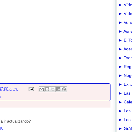
► Víde
► Vídeo
► Vend
► Así e
► El T
► Agen
► Todo
► Regl
► Nego
► Éxit
47:00 a. m.
► Las 
s
► Cale
► Los 
► Los 
a ir actualizando?
40
► Gráfi