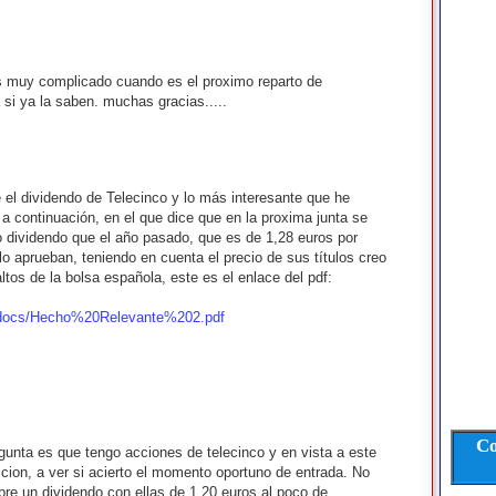
es muy complicado cuando es el proximo reparto de
 si ya la saben. muchas gracias.....
 el dividendo de Telecinco y lo más interesante que he
 continuación, en el que dice que en la proxima junta se
o dividendo que el año pasado, que es de 1,28 euros por
lo aprueban, teniendo en cuenta el precio de sus títulos creo
tos de la bolsa española, este es el enlace del pdf:
es/docs/Hecho%20Relevante%202.pdf
Co
gunta es que tengo acciones de telecinco y en vista a este
cion, a ver si acierto el momento oportuno de entrada. No
re un dividendo con ellas de 1,20 euros al poco de