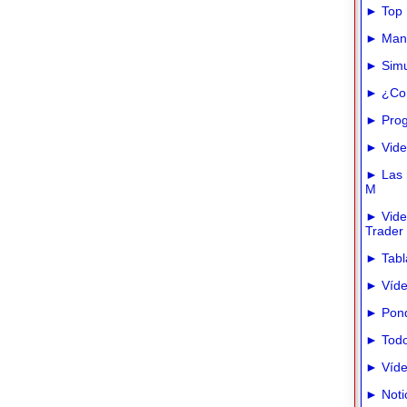
► Top 
► Manua
► Simu
► ¿Com
► Prog
► Vide
► Las m
M
► Vide
Trader
► Tabla
► Víde
► Pond
► Todo
► Víde
► Noti