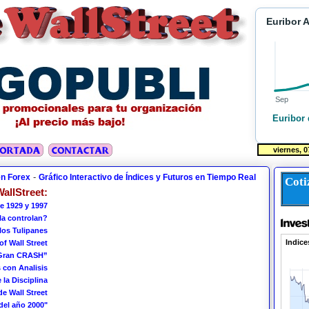
Euribor 
Sep
Euribor 
-
en Forex
Gráfico Interactivo de Índices y Futuros en Tiempo Real
Coti
allStreet:
e 1929 y 1997
 la controlan?
los Tulipanes
of Wall Street
 Gran CRASH”
 con Analisis
 la Disciplina
de Wall Street
del año 2000"