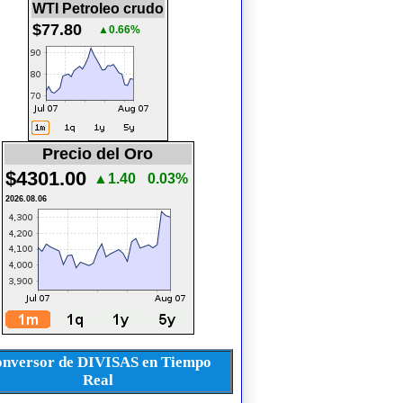
WTI Petroleo crudo
$77.80
▲0.66%
Precio del Oro
$4301.00
▲1.40
0.03%
2026.08.06
nversor de DIVISAS en Tiempo
Real