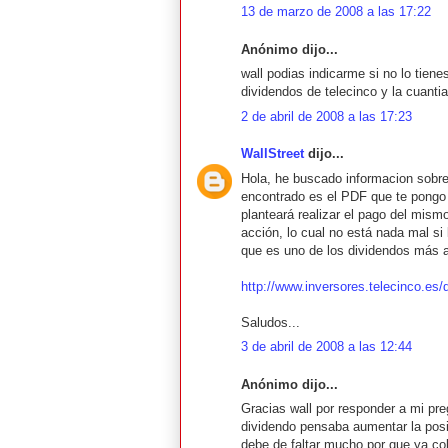
13 de marzo de 2008 a las 17:22
Anónimo dijo...
wall podias indicarme si no lo tien
dividendos de telecinco y la cuantia
2 de abril de 2008 a las 17:23
WallStreet
dijo...
Hola, he buscado informacion sobre
encontrado es el PDF que te pongo a
planteará realizar el pago del mism
acción, lo cual no está nada mal si 
que es uno de los dividendos más al
http://www.inversores.telecinco.
Saludos...
3 de abril de 2008 a las 12:44
Anónimo dijo...
Gracias wall por responder a mi pre
dividendo pensaba aumentar la posi
debe de faltar mucho por que ya cob