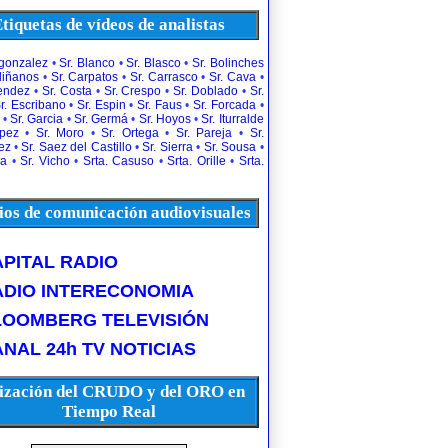
tiquetas de vídeos de analistas
rgonzalez
•
Sr. Blanco
•
Sr. Blasco
•
Sr. Bolinches
diñanos
•
Sr. Carpatos
•
Sr. Carrasco
•
Sr. Cava
•
uendez
•
Sr. Costa
•
Sr. Crespo
•
Sr. Doblado
•
Sr.
r. Escribano
•
Sr. Espin
•
Sr. Faus
•
Sr. Forcada
•
•
Sr. Garcia
•
Sr. Germá
•
Sr. Hoyos
•
Sr. Iturralde
opez
•
Sr. Moro
•
Sr. Ortega
•
Sr. Pareja
•
Sr.
ez
•
Sr. Saez del Castillo
•
Sr. Sierra
•
Sr. Sousa
•
la
•
Sr. Vicho
•
Srta. Casuso
•
Srta. Orille
•
Srta.
os de comunicación audiovisuales
PITAL RADIO
ADIO INTERECONOMIA
LOOMBERG TELEVISIÓN
NAL 24h TV NOTICIAS
ización del CRUDO y del ORO en
Tiempo Real