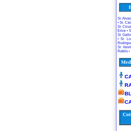
E
Sr. Alva
•
Sr. Ca
Sr. Cic
Erice
•
S
Sr. Gallo
•
Sr. L
Rodrigu
Sr. Vare
Rafels
•
Medi
CA
R
B
CA
Cot