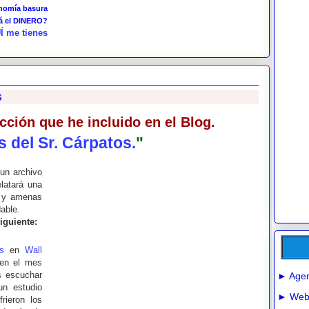
onomía basura
tá el DINERO?
Í me tienes
s
ción que he incluido en el Blog.
s del Sr. Cárpatos.
"
 un archivo
latará una
s y amenas
able.
iguiente:
s
en
Wall
 en el mes
s escuchar
► Agen
un estudio
► Webs
rieron los