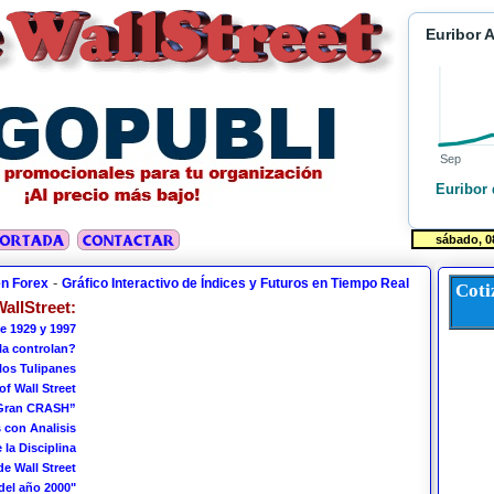
Euribor 
Sep
Euribor 
-
en Forex
Gráfico Interactivo de Índices y Futuros en Tiempo Real
Coti
allStreet:
e 1929 y 1997
 la controlan?
los Tulipanes
of Wall Street
 Gran CRASH”
 con Analisis
 la Disciplina
de Wall Street
del año 2000"