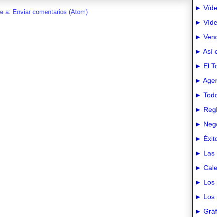
► Víde
se a:
Enviar comentarios (Atom)
► Vídeo
► Vend
► Así e
► El T
► Agen
► Todo
► Regl
► Nego
► Éxit
► Las 
► Cale
► Los 
► Los 
► Gráfi