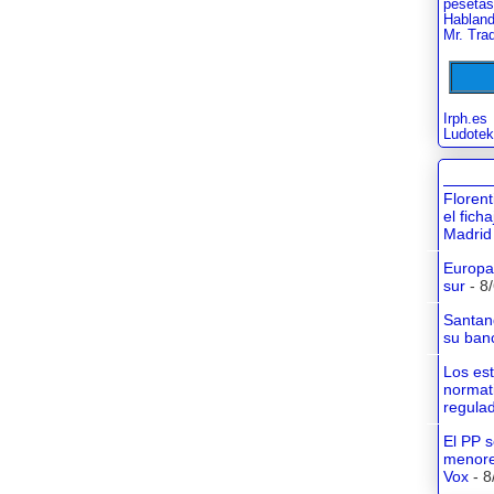
pesetas
Habland
Mr. Tra
Irph.es
Ludotek
Floren
el fich
Madrid
Europa 
sur
- 8
Santan
su banc
Los es
normati
regula
El PP s
menore
Vox
- 8