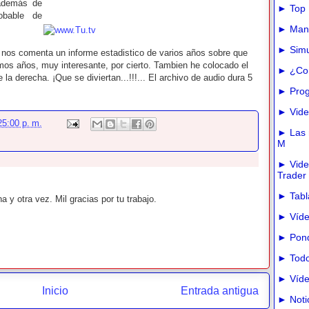
además de
► Top 
obable de
► Manua
► Simu
 nos comenta un informe estadistico de varios años sobre que
imos años, muy interesante, por cierto. Tambien he colocado el
► ¿Com
la derecha. ¡Que se diviertan...!!!... El archivo de audio dura 5
► Prog
► Vide
25:00 p. m.
► Las m
M
► Vide
Trader
► Tabla
 y otra vez. Mil gracias por tu trabajo.
► Víde
► Pond
► Todo
► Víde
Inicio
Entrada antigua
► Noti