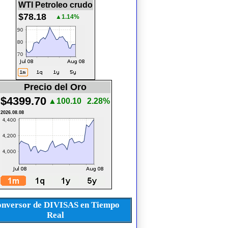
WTI Petroleo crudo
$78.18
▲1.14%
Precio del Oro
$4399.70
▲100.10
2.28%
2026.08.08
nversor de DIVISAS en Tiempo
Real