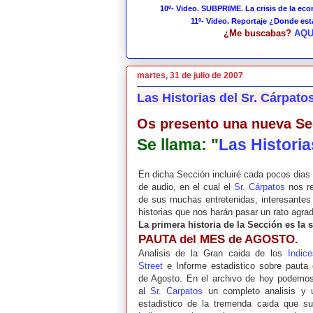
10º- Video. SUBPRIME. La crisis de la ec
11º- Video. Reportaje ¿Donde es
¿Me buscabas?
AQU
martes, 31 de julio de 2007
Las Historias del Sr. Cárpato
Os presento una nueva Sec
Se llama: "
Las Historia
En dicha Sección incluiré cada pocos dias
de audio, en el cual el
Sr. Cárpatos
nos re
de sus muchas entretenidas, interesante
historias que nos harán pasar un rato agrad
La primera historia de la Sección es la s
PAUTA del MES de AGOSTO.
Analisis de la Gran caida de los
Indice
Street
e Informe estadistico sobre pauta
de Agosto. En el archivo de hoy podemo
al
Sr. Carpatos
un completo analisis y 
estadistico de la tremenda caida que suf