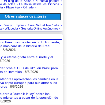
•
El blog de la Bolsa
•
El nuevo parquet
•
o de bolsa
•
La Bolsa desde los Pirineos
•
der
•
Plazo Fijo
•
X-Trader
•
Otros enlaces de interés
•
Paro y Empleo
•
Guía Virtual Río Sella
•
a
•
Wikipedia
•
Gestoría Online Autónomos
•
tino Pérez rompe otro récord: Diomande,
aje más caro de la historia del Real
- 8/6/2026
y la eterna grieta entre el norte y el
/6/2026
der ficha al CEO de UBS en Brasil para
a de inversión
- 8/6/2026
tafadores aprovechan los cambios en la
va cripto europea para suplantar a los
dores
- 8/6/2026
e abre a "cumplir la ley" sobre los
s migrantes a pesar de la oposición de
/6/2026