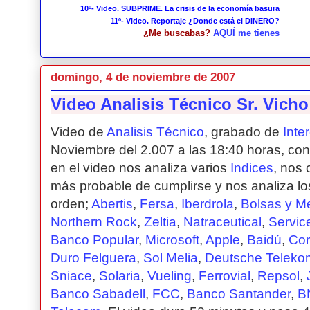
10º- Video. SUBPRIME. La crisis de la economía basura
11º- Video. Reportaje ¿Donde está el DINERO?
¿Me buscabas?
AQUÍ me tienes
domingo, 4 de noviembre de 2007
Video Analisis Técnico Sr. Vich
Video de
Analisis Técnico
, grabado de
Inte
Noviembre del 2.007 a las 18:40 horas, con l
en el video nos analiza varios
Indices
, nos
más probable de cumplirse y nos analiza los
orden;
Abertis
,
Fersa
,
Iberdrola
,
Bolsas y M
Northern Rock
,
Zeltia
,
Natraceutical
,
Servic
Banco Popular
,
Microsoft
,
Apple
,
Baidú
,
Cor
Duro Felguera
,
Sol Melia
,
Deutsche Teleko
Sniace
,
Solaria
,
Vueling
,
Ferrovial
,
Repsol
,
Banco Sabadell
,
FCC
,
Banco Santander
,
B