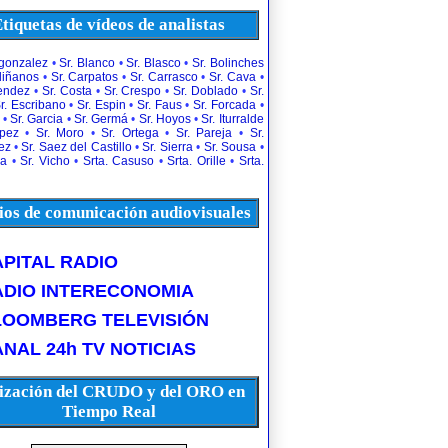
tiquetas de vídeos de analistas
rgonzalez
•
Sr. Blanco
•
Sr. Blasco
•
Sr. Bolinches
diñanos
•
Sr. Carpatos
•
Sr. Carrasco
•
Sr. Cava
•
uendez
•
Sr. Costa
•
Sr. Crespo
•
Sr. Doblado
•
Sr.
r. Escribano
•
Sr. Espin
•
Sr. Faus
•
Sr. Forcada
•
•
Sr. Garcia
•
Sr. Germá
•
Sr. Hoyos
•
Sr. Iturralde
opez
•
Sr. Moro
•
Sr. Ortega
•
Sr. Pareja
•
Sr.
ez
•
Sr. Saez del Castillo
•
Sr. Sierra
•
Sr. Sousa
•
la
•
Sr. Vicho
•
Srta. Casuso
•
Srta. Orille
•
Srta.
os de comunicación audiovisuales
PITAL RADIO
ADIO INTERECONOMIA
LOOMBERG TELEVISIÓN
NAL 24h TV NOTICIAS
ización del CRUDO y del ORO en
Tiempo Real