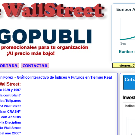
Euribor 
Sep
Euribor 
-
en Forex
Gráfico Interactivo de Índices y Futuros en Tiempo Real
Coti
allStreet:
e 1929 y 1997
 la controlan?
los Tulipanes
of Wall Street
 Gran CRASH”
 con Analisis
 la Disciplina
de Wall Street
del año 2000"