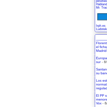
pesetas
Habland
Mr. Tra
Irph.es
Ludotek
Floren
el fich
Madrid
Europa 
sur
- 8
Santan
su banc
Los es
normati
regula
El PP s
menore
Vox
- 8