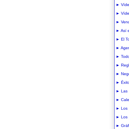
► Víde
► Vídeo
► Vend
► Así e
► El T
► Agen
► Todo
► Regl
► Nego
► Éxit
► Las 
► Cale
► Los 
► Los 
► Gráfi