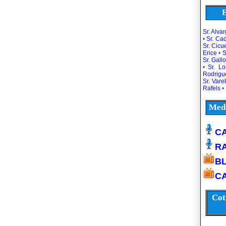
E
Sr. Alva
•
Sr. Ca
Sr. Cic
Erice
•
S
Sr. Gallo
•
Sr. L
Rodrigu
Sr. Vare
Rafels
•
Medi
CA
R
B
CA
Cot