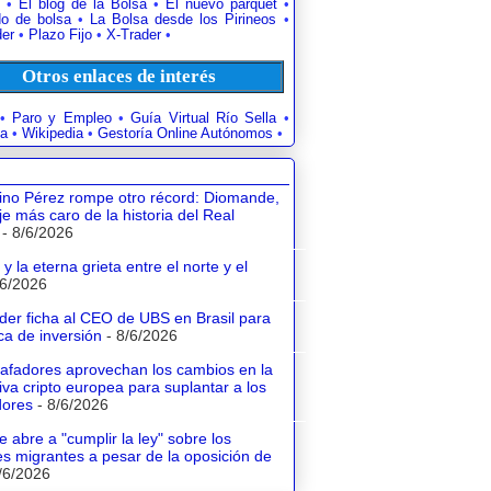
•
El blog de la Bolsa
•
El nuevo parquet
•
o de bolsa
•
La Bolsa desde los Pirineos
•
der
•
Plazo Fijo
•
X-Trader
•
Otros enlaces de interés
•
Paro y Empleo
•
Guía Virtual Río Sella
•
a
•
Wikipedia
•
Gestoría Online Autónomos
•
tino Pérez rompe otro récord: Diomande,
aje más caro de la historia del Real
- 8/6/2026
y la eterna grieta entre el norte y el
/6/2026
der ficha al CEO de UBS en Brasil para
a de inversión
- 8/6/2026
tafadores aprovechan los cambios en la
va cripto europea para suplantar a los
dores
- 8/6/2026
e abre a "cumplir la ley" sobre los
s migrantes a pesar de la oposición de
/6/2026