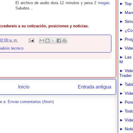
El archivo de audio dura 12 minutos y pesa 2
megas
.
► Top 
Saludos...
► Manua
► Simu
ccedereis a su cotización, posiciones y noticias.
► ¿Com
► Prog
02:00 a. m.
► Vide
alisis tecnico
► Las m
M
► Vide
Trader
► Tabla
Inicio
Entrada antigua
► Víde
se a:
Enviar comentarios (Atom)
► Pond
► Todo
► Víde
► Noti