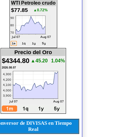
WTI Petroleo crudo
$77.85
▲0.72%
Precio del Oro
$4344.80
▲45.20
1.04%
2026.08.07
nversor de DIVISAS en Tiempo
Real