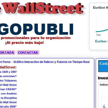
Euribor 
Sep
Euribor 
-
en Forex
Gráfico Interactivo de Índices y Futuros en Tiempo Real
Coti
allStreet:
e 1929 y 1997
 la controlan?
los Tulipanes
of Wall Street
 Gran CRASH”
 con Analisis
 la Disciplina
de Wall Street
del año 2000"