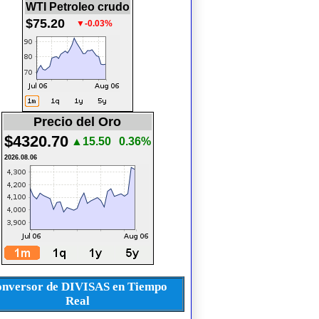
WTI Petroleo crudo
$75.20
▼-0.03%
Precio del Oro
$4320.70
▲15.50
0.36%
2026.08.06
nversor de DIVISAS en Tiempo
Real