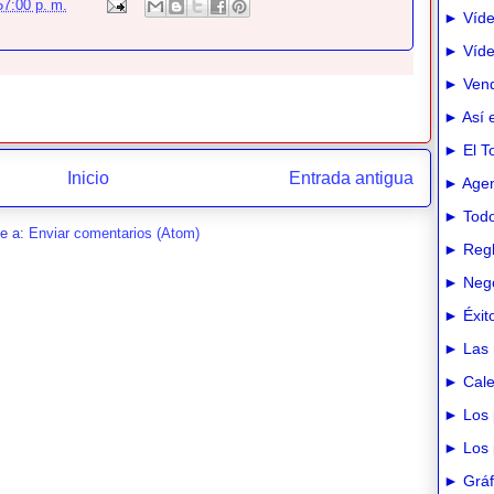
57:00 p. m.
► Víde
► Vídeo
► Vend
► Así e
► El T
Inicio
Entrada antigua
► Agen
► Todo
se a:
Enviar comentarios (Atom)
► Regl
► Nego
► Éxit
► Las 
► Cale
► Los 
► Los 
► Gráfi