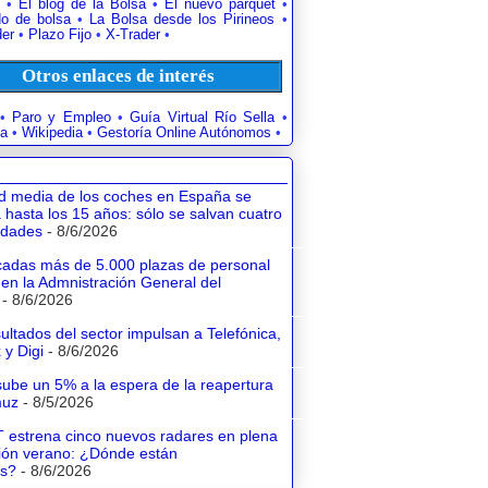
•
El blog de la Bolsa
•
El nuevo parquet
•
o de bolsa
•
La Bolsa desde los Pirineos
•
der
•
Plazo Fijo
•
X-Trader
•
Otros enlaces de interés
•
Paro y Empleo
•
Guía Virtual Río Sella
•
a
•
Wikipedia
•
Gestoría Online Autónomos
•
d media de los coches en España se
 hasta los 15 años: sólo se salvan cuatro
dades
- 8/6/2026
adas más de 5.000 plazas de personal
 en la Admnistración General del
- 8/6/2026
ultados del sector impulsan a Telefónica,
 y Digi
- 8/6/2026
sube un 5% a la espera de la reapertura
muz
- 8/5/2026
 estrena cinco nuevos radares en plena
ión verano: ¿Dónde están
os?
- 8/6/2026