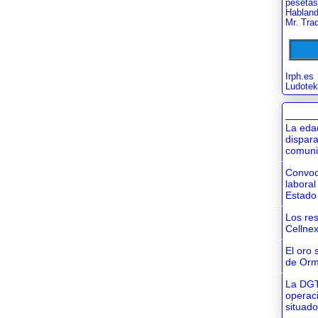
pesetas
Habland
Mr. Tra
Irph.es
Ludotek
La eda
dispara
comuni
Convoc
laboral
Estado
Los res
Cellnex
El oro 
de Or
La DGT
operac
situad