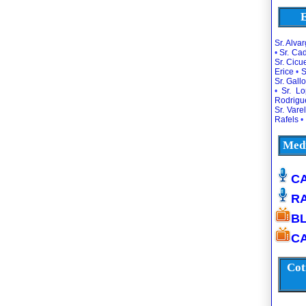
E
Sr. Alva
•
Sr. Ca
Sr. Cic
Erice
•
S
Sr. Gallo
•
Sr. L
Rodrigu
Sr. Vare
Rafels
•
Medi
CA
R
B
CA
Cot