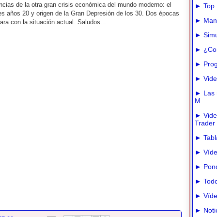
cias de la otra gran crisis económica del mundo moderno: el
► Top 
res años 20 y origen de la Gran Depresión de los 30. Dos épocas
► Manua
ra con la situación actual. Saludos...
► Simu
► ¿Com
► Prog
► Vide
► Las m
M
► Vide
Trader
► Tabla
► Víde
► Pond
► Todo
► Víde
► Noti