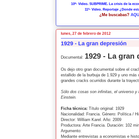
10º- Video. SUBPRIME. La crisis de la ec
11º- Video. Reportaje ¿Donde es
¿Me buscabas?
AQU
lunes, 27 de febrero de 2012
1929 - La gran depresión
1929 - La gran
Documental:
Os dejo otro gran documental sobre el crack
estallido de la burbuja de 1.929 y uno más 
grandes cracks ocurridos durante la trayect
Sólo dos cosas son infinitas, el universo y 
Einstein.
Ficha técnica:
Título original: 1929
Nacionalidad: Francia. Género: Política / Hi
Director: William Karel. Año: 2009
Productora: Arte Francia. Duración: 102 mi
Argumento:
Mediante entrevistas a economistas e histor