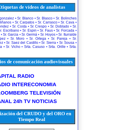
tiquetas de vídeos de analistas
rgonzalez
•
Sr. Blanco
•
Sr. Blasco
•
Sr. Bolinches
diñanos
•
Sr. Carpatos
•
Sr. Carrasco
•
Sr. Cava
•
uendez
•
Sr. Costa
•
Sr. Crespo
•
Sr. Doblado
•
Sr.
r. Escribano
•
Sr. Espin
•
Sr. Faus
•
Sr. Forcada
•
•
Sr. Garcia
•
Sr. Germá
•
Sr. Hoyos
•
Sr. Iturralde
opez
•
Sr. Moro
•
Sr. Ortega
•
Sr. Pareja
•
Sr.
ez
•
Sr. Saez del Castillo
•
Sr. Sierra
•
Sr. Sousa
•
la
•
Sr. Vicho
•
Srta. Casuso
•
Srta. Orille
•
Srta.
os de comunicación audiovisuales
PITAL RADIO
ADIO INTERECONOMIA
LOOMBERG TELEVISIÓN
NAL 24h TV NOTICIAS
ización del CRUDO y del ORO en
Tiempo Real