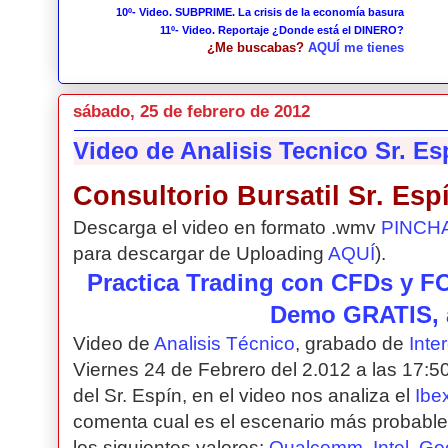
10º- Video. SUBPRIME. La crisis de la economía basura
11º- Video. Reportaje ¿Donde está el DINERO?
¿Me buscabas?
AQUÍ me tienes
sábado, 25 de febrero de 2012
Video de Analisis Tecnico Sr. Es
Consultorio Bursatil Sr. Esp
Descarga el video en formato .wmv
PINCH
para descargar de Uploading
AQUÍ
).
Practica Trading con CFDs y 
Demo GRATIS, 
Video de
Analisis Técnico
, grabado de
Inte
Viernes 24 de Febrero del 2.012 a las 17:50
del Sr. Espín, en el video nos analiza el
Ibe
comenta cual es el escenario más probable
los siguientes valores:
Qualcomm
,
Intel
,
Go