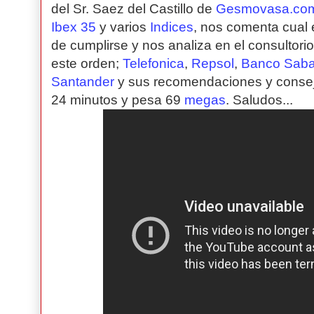
del Sr. Saez del Castillo de
Gesmovasa.co
Ibex 35
y varios
Indices
, nos comenta cual 
de cumplirse y nos analiza en el consultorio
este orden;
Telefonica
,
Repsol
,
Banco Saba
Santander
y sus recomendaciones y consejos
24 minutos y pesa 69
megas
. Saludos...