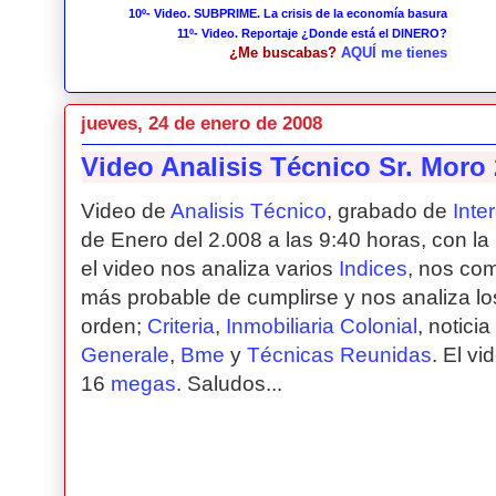
10º- Video. SUBPRIME. La crisis de la economía basura
11º- Video. Reportaje ¿Donde está el DINERO?
¿Me buscabas?
AQUÍ me tienes
jueves, 24 de enero de 2008
Video Analisis Técnico Sr. Moro
Video de
Analisis Técnico
, grabado de
Inte
de Enero del 2.008 a las 9:40 horas, con la 
el video nos analiza varios
Indices
, nos com
más probable de cumplirse y nos analiza los
orden;
Criteria
,
Inmobiliaria Colonial
, notici
Generale
,
Bme
y
Técnicas Reunidas
. El v
16
megas
. Saludos...